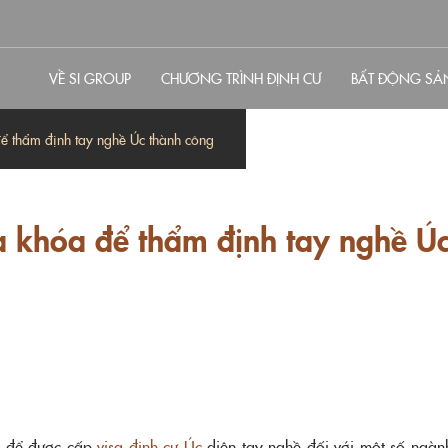
VỀ SI GROUP
CHƯƠNG TRÌNH ĐỊNH CƯ
BẤT ĐỘNG SẢ
 để thẩm định tay nghề Úc thành công
hìa khóa để thẩm định tay nghề Ú
ộc để được cấp
visa định cư Úc
diện tay nghề đối với một số ngành