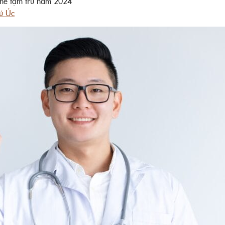
ghề tạm trú năm 2024
rú Úc