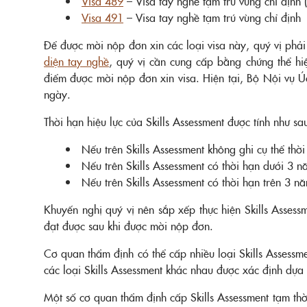
Visa 489
– Visa tay nghề tạm trú vùng chỉ định
Visa 491
– Visa tay nghề tạm trú vùng chỉ định
Để được mời nộp đơn xin các loại visa này, quý vị phả
diện tay nghề
, quý vị cần cung cấp bằng chứng thể hiệ
điểm được mời nộp đơn xin visa. Hiện tại, Bộ Nội vụ Ú
ngày.
Thời hạn hiệu lực của Skills Assessment được tính như sa
Nếu trên Skills Assessment không ghi cụ thể thời
Nếu trên Skills Assessment có thời hạn dưới 3 nă
Nếu trên Skills Assessment có thời hạn trên 3 nă
Khuyến nghị quý vị nên sắp xếp thực hiện Skills Assess
đạt được sau khi được mời nộp đơn.
Cơ quan thẩm định có thể cấp nhiều loại Skills Assessm
các loại Skills Assessment khác nhau được xác định dựa
Một số cơ quan thẩm định cấp Skills Assessment tạm thờ