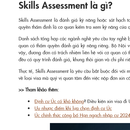
Skills Assessment là gì?
Skills Assessment là đánh giá kỹ năng hoặc sát hạch
quyền thẩm định là cơ quan kiểm tra xem kỹ năng của q
Danh sách tổng hợp các ngành nghề yêu cầu tay nghề b
quan có thẩm quyền đánh giá kỹ năng riêng. Bộ Nội vụ
vậy, đương đơn có trách nhiệm liên hệ với cơ quan có 
đều có quy trình đánh giá, khung thời gian và chi phí ri
Thực tế, Skills Assessment là yêu cầu bắt buộc đối với 
về loại visa mà quý vị quan tâm đến việc nộp đơn xin c
>> Tham khảo thêm:
Định cư Úc có khó không
? Điều kiện xin visa đ
Ưu nhược điểm khi lựa chọn định cư Úc
Úc chính thức công bố Hạn ngạch nhập cư 202