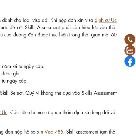
 dành cho loại visa đó. Khi nộp đơn xin visa
định cư Úc
ợc đề cử. Skills Assessment phải còn hiệu lực vào thời
cử của đương đơn được thực hiện trong thời gian mời 60
 3 năm kể từ ngày cấp.
n được ghi.
ể từ ngày cấp.
kill Select. Quý vị không thể dựa vào Skills Assessment
ư Úc
.
Các tiêu chí mà cơ quan thẩm định sử dụng đối với
ơng đơn nộp hồ sơ xin
Visa 485
. Skill assessment tạm thời