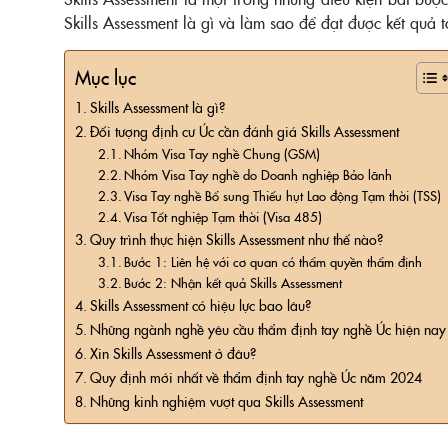
Skills Assessment là gì và làm sao để đạt được kết quả t
Mục lục
Skills Assessment là gì?
Đối tượng định cư Úc cần đánh giá Skills Assessment
Nhóm Visa Tay nghề Chung (GSM)
Nhóm Visa Tay nghề do Doanh nghiệp Bảo lãnh
Visa Tay nghề Bổ sung Thiếu hụt Lao động Tạm thời (TSS)
Visa Tốt nghiệp Tạm thời (Visa 485)
Quy trình thực hiện Skills Assessment như thế nào?
Bước 1: Liên hệ với cơ quan có thẩm quyền thẩm định
Bước 2: Nhận kết quả Skills Assessment
Skills Assessment có hiệu lực bao lâu?
Những ngành nghề yêu cầu thẩm định tay nghề Úc hiện nay
Xin Skills Assessment ở đâu?
Quy định mới nhất về thẩm định tay nghề Úc năm 2024
Những kinh nghiệm vượt qua Skills Assessment