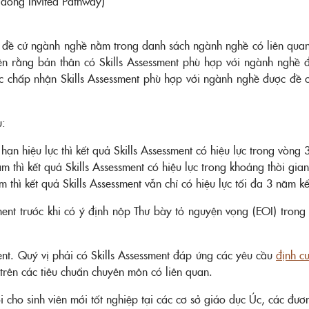
 (dòng Invited Pathway)
i đề cử ngành nghề nằm trong danh sách ngành nghề có liên quan
n rằng bản thân có Skills Assessment phù hợp với ngành nghề đư
c chấp nhận Skills Assessment phù hợp với ngành nghề được đề 
u:
 hạn hiệu lực thì kết quả Skills Assessment có hiệu lực trong vòng
m thì kết quả Skills Assessment có hiệu lực trong khoảng thời gia
m thì kết quả Skills Assessment vẫn chỉ có hiệu lực tối đa 3 năm k
ment trước khi có ý định nộp Thư bày tỏ nguyện vọng (EOI) trong S
ent. Quý vị phải có Skills Assessment đáp ứng các yêu cầu
định c
 trên các tiêu chuẩn chuyên môn có liên quan.
i cho sinh viên mới tốt nghiệp tại các cơ sở giáo dục Úc, các đư