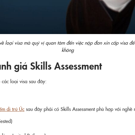
 về loại visa mà quý vị quan tâm đến việc nộp đơn xin cấp visa đ
không
nh giá Skills Assessment
 các loại visa sau đây:
ểm di trú Úc
sau đây phải có Skills Assessment phù hợp với nghề
ested)