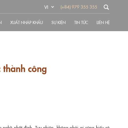
(+84) 979 355 355
N
XUẤT NHẬP KHẨU
SỰ KIỆN
TIN TỨC
LIÊN HỆ
c thành công
 nghề nhất định. Tuy nhiên, không phải ai cũng hiểu rõ