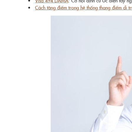
Visa 494 DAMA
: Cơ hội định cư Úc diện tay n
Cách tăng điểm trong hệ thống thang điểm di t