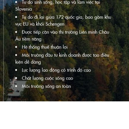
Tự do sinh sống, học tập và làm việc tại
Slovenia
Tự do đi lại giữa 172 quốc gia, bao gồm khu
vực EU và khối Schengen
Được tiếp cận vào thị trường Liên minh Châu
Âu tiềm năng
Hệ thống thuế thuận lợi
Môi trường đầu tư kinh doanh được tạo điều
kiện dễ dàng
Lực lượng lao động có trình độ cao
Chất lượng cuộc sống cao
Môi trường sống an toàn