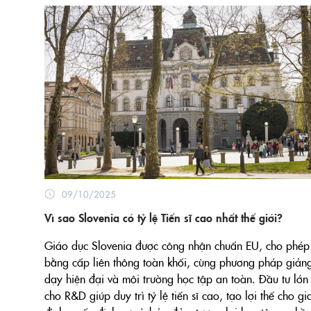
09/10/2025
Vì sao Slovenia có tỷ lệ Tiến sĩ cao nhất thế giới?
Giáo dục Slovenia được công nhận chuẩn EU, cho phép
bằng cấp liên thông toàn khối, cùng phương pháp giản
dạy hiện đại và môi trường học tập an toàn. Đầu tư lớn
cho R&D giúp duy trì tỷ lệ tiến sĩ cao, tạo lợi thế cho gi