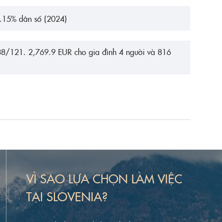
0.15% dân số (2024)
 38/121. 2,769.9 EUR cho gia đình 4 người và 816
VÌ SAO LỰA CHỌN LÀM VIỆC
TẠI SLOVENIA?