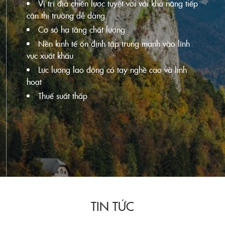
Vị trí địa chiến lược tuyệt vời với khả năng tiếp
cận thị trường dễ dàng
Cơ sở hạ tầng chất lượng
Nền kinh tế ổn định tập trung mạnh vào lĩnh
vực xuất khẩu
Lực lượng lao động có tay nghề cao và linh
hoạt
Thuế suất thấp
TIN TỨC