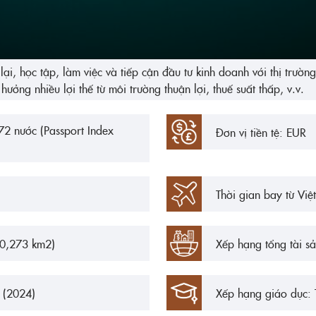
lại, học tập, làm việc và tiếp cận đầu tư kinh doanh với thị trư
ưởng nhiều lợi thế từ môi trường thuận lợi, thuế suất thấp, v.v.
172 nước (Passport Index
Đơn vị tiền tệ: EUR
Thời gian bay từ Vi
20,273 km2)
Xếp hạng tổng tài s
 (2024)
Xếp hạng giáo dục: