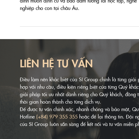
đình muốn định cư và bảo đảm tương lai học tập, nghề
nghiệp cho con tại châu Âu.
LIÊN HỆ TƯ VẤN
Điều làm nên khác biệt của SI Group chính là từng giả
hợp với nhu cầu, điều kiện riêng biệt của từng Quý khá
giải pháp tối ưu nhất dành riêng cho Quý khách, đồng t
thời gian hoàn thành cho từng dịch vụ.
Để được tư vấn chính xác, nhanh chóng và bảo mật, Quý 
Hotline
(+84) 979 355 355
hoặc để lại thông tin. Đội 
của SI Group luôn sẵn sàng để kết nối và tư vấn miễn ph