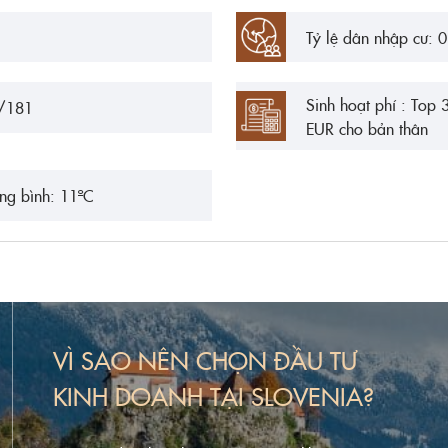
Tỷ lệ dân nhập cư: 
Sinh hoạt phí : Top
9/181
EUR cho bản thân
ung bình: 11ºC
VÌ SAO NÊN CHỌN ĐẦU TƯ
KINH DOANH TẠI SLOVENIA?