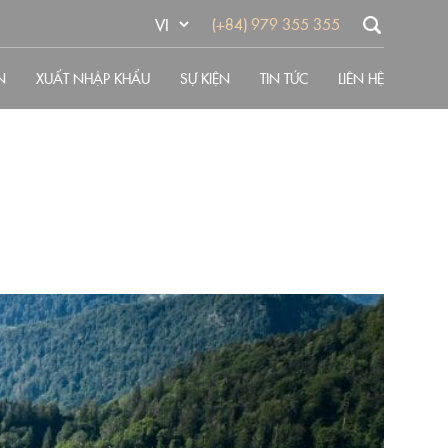
(+84) 979 355 355
N
XUẤT NHẬP KHẨU
SỰ KIỆN
TIN TỨC
LIÊN HỆ