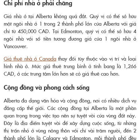
Chi phí nhà ở phải chăng
Giá nhà ở tại Alberta không quá đắt. Quý vị có thể sở hữu
một ngôi nhà ở 1 trong 2 thành phố lớn của Alberta với giá
chỉ từ 450,000 CAD. Tại Edmonton, quý vị có thể sở hữu 4
ngôi nhà với số tiền tương đương giá của 1 ngôi nhà ở
Vancouver.
Giá thuê nhà ở Canada
thay đổi tùy thuộc vào vị trí và loại
hình nhà ở. Mức giá thuê trung bình ở tỉnh bang là 1,266
CAD, ở các trung tâm lớn hơn sẽ có giá thuê cao hơn.
Cộng đồng và phong cách sống
Alberta đa dạng văn hóa và cộng đồng, nơi có nhiều dịch vụ
đẳng cấp thế giới. Các cộng đồng tại Alberta là một phần
quan trọng trong việc tạo nên sự tuyệt vời của vùng đất này.
Đây là địa điểm tuyệt vời để xây dựng cuộc sống, từ những
thị trấn nhỏ ở vùng nông thôn với chỉ vài trăm người, đến 2
thành phố lớn là Calgary và Edmonton, mỗi thành phố đều