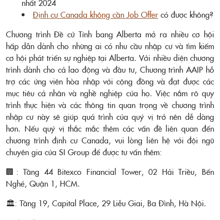
nhất 2024
Định cư Canada không cần Job Offer
có được không?
Chương trình Đề cử Tỉnh bang Alberta mở ra nhiều cơ hội
hấp dẫn dành cho những ai có nhu cầu nhập cư và tìm kiếm
cơ hội phát triển sự nghiệp tại Alberta. Với nhiều diện chương
trình dành cho cả lao động và đầu tư, Chương trình AAIP hỗ
trợ các ứng viên hòa nhập với cộng đồng và đạt được các
mục tiêu cá nhân và nghề nghiệp của họ. Việc nắm rõ quy
trình thực hiện và các thông tin quan trọng về chương trình
nhập cư này sẽ giúp quá trình của quý vị trở nên dễ dàng
hơn. Nếu quý vị thắc mắc thêm các vấn đề liên quan đến
chương trình định cư Canada, vui lòng liên hệ với đội ngũ
chuyên gia của SI Group để được tư vấn thêm:
🏢: Tầng 44 Bitexco Financial Tower, 02 Hải Triều, Bến
Nghé, Quận 1, HCM.
🏛️: Tầng 19, Capital Place, 29 Liễu Giai, Ba Đình, Hà Nội.