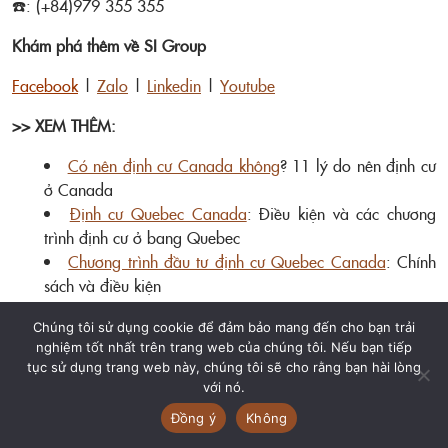
☎️: (+84)979 355 355
Khám phá thêm về SI Group
Facebook
|
Zalo
|
Linkedin
|
Youtube
>> XEM THÊM:
Có nên định cư Canada không
? 11 lý do nên định cư
ở Canada
Định cư Quebec Canada
: Điều kiện và các chương
trình định cư ở bang Quebec
Chương trình đầu tư định cư Quebec Canada
: Chính
sách và điều kiện
So sánh các chương trình định cư Canada
mới nhất
Chúng tôi sử dụng cookie để đảm bảo mang đến cho bạn trải
2024
nghiệm tốt nhất trên trang web của chúng tôi. Nếu bạn tiếp
Chi phí đầu tư định cư Canada
cần bao nhiêu tiền?
tục sử dụng trang web này, chúng tôi sẽ cho rằng bạn hài lòng
Chi phí định cư Canada
cần bao nhiêu tiền? [Cập
với nó.
nhật mới nhất 2024]
Đồng ý
Không
Quy đổi điểm PTE sang IELTS
, TOEIC, TOEFL chuẩn và