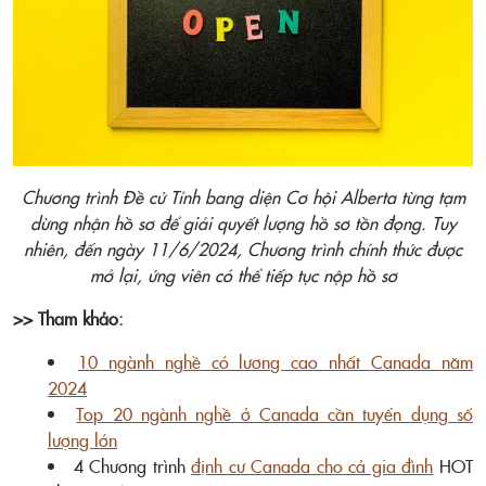
Chương trình Đề cử Tỉnh bang diện Cơ hội Alberta từng tạm
dừng nhận hồ sơ để giải quyết lượng hồ sơ tồn đọng. Tuy
nhiên, đến ngày 11/6/2024, Chương trình chính thức được
mở lại, ứng viên có thể tiếp tục nộp hồ sơ
>> Tham khảo:
10 ngành nghề có lương cao nhất Canada năm
2024
Top 20 ngành nghề ở Canada cần tuyển dụng số
lượng lớn
4 Chương trình
định cư Canada cho cả gia đình
HOT