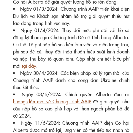
Cơ hội Alberta để giải quyết lượng hồ sơ tồn đọng.
Ngày 01/3/2024: Chương trình AAIP triển khai diện
Du lịch và Khách sạn nhằm hỗ trợ giải quyết thiếu hụt
lao động trong lĩnh vực này.
Ngày 01/4/2024: Thay đổi mức phí đối với hồ sơ
đăng ký tham gia Chương trình Đề cử Tỉnh bang Alberta.
Cụ thể: Lệ phí nộp hồ sơ diện làm việc và diện trang trại,
phí sau đề cử, thay đổi thỏa thuận hiệu suất kinh doanh
và nộp Thư bày tỏ quan tâm. Cập nhật chi tiết biểu phí
mới
tại đây
.
Ngày 30/4/2024: Các biện pháp xử lý tạm thời của
Chương trình AAIP dành cho công dân Ukraine chính
thức kết thúc.
Ngày 03/6/2024: Chính quyền Alberta đưa ra
hướng dẫn mới về Chương trình AAIP
để giải quyết nhu
cầu nộp hồ sơ cao phù hợp với hạn ngạch phân bổ đề
cử 2024.
Ngày 11/6/2024: Chương trình AAIP diện Cơ hội
Alberta được mở trở lại, ứng viên có thể tiếp tục nhận hồ