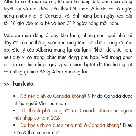
Alberta có 4 mùa rõ rệt, từ mùa hè nóng bức đến mùa đông
tuyết rơi và mọi điều kiện thời tiết khác. Alberta có số ngày
nắng nhiều nhất ở Canada, với ánh sáng ban ngày kéo dài
tới 18 giờ vào mùa hè và hơn 312 ngày nắng mỗi năm.
Mặc dù mùa đông ở đây khá lạnh, nhưng các ngôi nhà tại
đây đều có hệ thống sưởi ấm trung tâm, nên bên trong rất ấm
áp. Địa lý của Alberta mang lại cái lạnh “khô” dễ chịu hơn,
nếu quý vị có trang phục mùa đông phù hợp. Với trang phục
và lớp áo thích hợp, quý vị sẽ chuẩn bị tốt để tận hưởng tất
cả những gì mùa đông Alberta mang lại.
>> Tham khảo:
Có nên định cư Canada không
? 9 lý do Canada được
nhiều người Việt lựa chọn
10 thành phố hàng đầu ở Canada dành cho người
mới nhập cư năm 2024
Du học sinh có được mua nhà ở Canada không
? Điều
kiện & thủ tục mới nhất