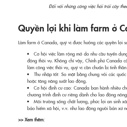
Đối với những công việc hái trái cây th
Quyền lợi khi làm farm ở 
Làm farm ở Canada, quý vị được hưởng các quyền lợi 
Cơ hội việc làm rộng mở do nhu cầu tuyển dụng 
động thời vụ. Không chỉ vậy, Chính phủ Canada cò
làm công việc thời vụ, quý vị cần chuẩn bị tinh thầ
Thu nhập tốt: So mặt bằng chung với các quốc 
hoặc tăng năng suất lao động.
Cơ hội định cư cao: Canada ban hành nhiều chư
chương trình định cư riêng dành cho lao động nông
Môi trường sống chất lượng, phúc lợi an sinh x
bảo hiểm xã hội, v.v. như lao động người bản xứ n
>> Xem thêm: