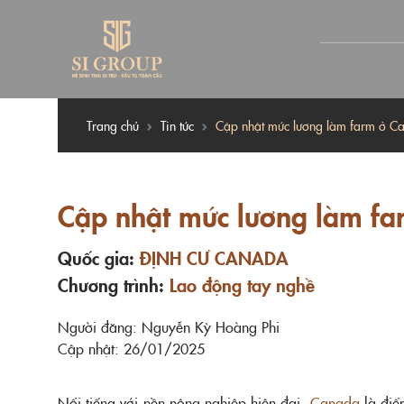
Trang chủ
Tin tức
Cập nhật mức lương làm farm ở C
Cập nhật mức lương làm fa
Quốc gia:
ĐỊNH CƯ CANADA
Chương trình:
Lao động tay nghề
Người đăng: Nguyễn Kỳ Hoàng Phi
Cập nhật: 26/01/2025
Nổi tiếng với nền nông nghiệp hiện đại,
Canada
là điể