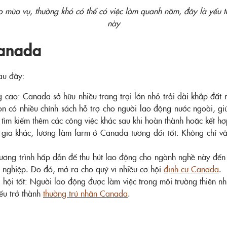
eo mùa vụ, thường khó có thể có việc làm quanh năm, đây là yếu t
này
Canada
sau đây:
cao: Canada sở hữu nhiều trang trại lớn nhỏ trải dài khắp đất n
n có nhiều chính sách hỗ trợ cho người lao động nước ngoài, gi
n tìm kiếm thêm các công việc khác sau khi hoàn thành hoặc kết h
gia khác, lương làm farm ở Canada tương đối tốt. Không chỉ vậy
ơng trình hấp dẫn để thu hút lao động cho ngành nghề này đến đ
 nghiệp. Do đó, mở ra cho quý vị nhiều cơ hội
định cư Canada
.
ã hội tốt: Người lao động được làm việc trong môi trường thiên 
ếu trở thành
thường trú nhân Canada
.