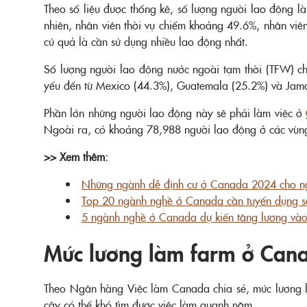
Theo số liệu được thống kê, số lượng người lao động 
nhiên, nhân viên thời vụ chiếm khoảng 49.6%, nhân viên
củ quả là cần sử dụng nhiều lao động nhất.
Số lượng người lao động nước ngoài tạm thời (TFW) c
yếu đến từ Mexico (44.3%), Guatemala (25.2%) và Jama
Phần lớn những người lao động này sẽ phải làm việc ở
Ngoài ra, có khoảng 78,988 người lao động ở các vùng 
>> Xem thêm:
Những ngành dễ định cư ở Canada 2024 cho ng
Top 20 ngành nghề ở Canada cần tuyển dụng s
5 ngành nghề ở Canada dự kiến tăng lương và
Mức lương làm farm ở Cana
Theo Ngân hàng Việc làm Canada chia sẻ, mức lương là
cây có thể khó tìm được việc làm quanh năm.