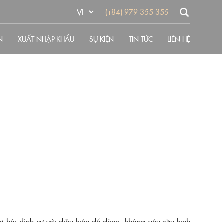
(+84) 979 355 355
N
XUẤT NHẬP KHẨU
SỰ KIỆN
TIN TỨC
LIÊN HỆ
 hội định cư với điều kiện dễ dàng, không yêu cầu kinh