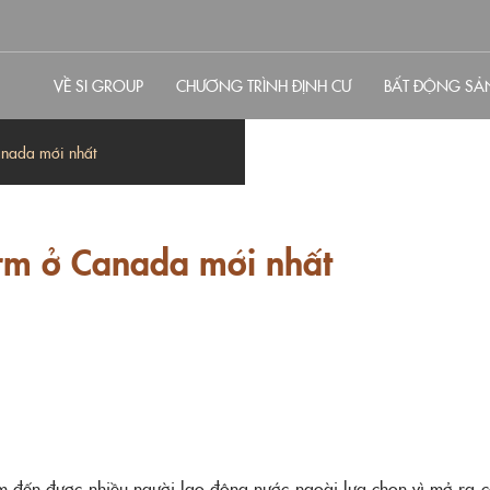
VỀ SI GROUP
CHƯƠNG TRÌNH ĐỊNH CƯ
BẤT ĐỘNG SẢ
anada mới nhất
rm ở Canada mới nhất
m đến được nhiều người lao động nước ngoài lựa chọn vì mở ra cơ