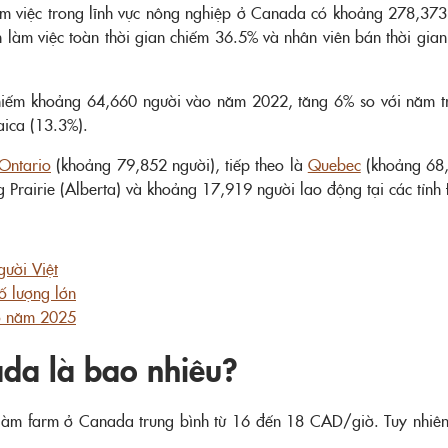
làm việc trong lĩnh vực nông nghiệp ở Canada có khoảng 278,3
 làm việc toàn thời gian chiếm 36.5% và nhân viên bán thời gian 
hiếm khoảng 64,660 người vào năm 2022, tăng 6% so với năm trư
ica (13.3%).
Ontario
(khoảng 79,852 người), tiếp theo là
Quebec
(khoảng 68,
Prairie (Alberta) và khoảng 17,919 người lao động tại các tỉnh
ười Việt
ố lượng lớn
o năm 2025
da là bao nhiêu?
m farm ở Canada trung bình từ 16 đến 18 CAD/giờ. Tuy nhiên, đ