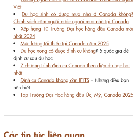
Việt
Du học sinh có được mua nhà ở Canada không?
Chính sách cấm người nước ngoài mua nhà tại Canada
Xếp hạng 10 Trường Đại học hàng đầu Canada mới
nhất 2024
Mức lương tối thiểu tại Canada năm 2025
Du học xong có được định cư không
? 5 quốc gia dễ
định cư sau du học
7 chương trình định cư Canada theo diện du học hot
nhất
Định cư Canada không cần IELTS
– Những điều bạn
nên biết
Top Trường Đại Học hàng đầu Úc, Mỹ, Canada 2025
Các tin tức liên quan