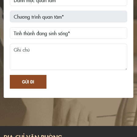
GỬI ĐI