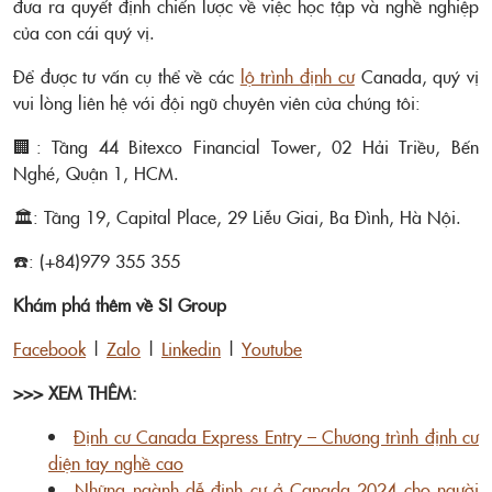
đưa ra quyết định chiến lược về việc học tập và nghề nghiệp
của con cái quý vị.
Để được tư vấn cụ thể về các
lộ trình
định cư
Canada
, quý vị
vui lòng liên hệ với đội ngũ chuyên viên của chúng tôi:
🏢: Tầng 44 Bitexco Financial Tower, 02 Hải Triều, Bến
Nghé, Quận 1, HCM.
🏛️: Tầng 19, Capital Place, 29 Liễu Giai, Ba Đình, Hà Nội.
☎️: (+84)979 355 355
Khám phá thêm về SI Group
Facebook
|
Zalo
|
Linkedin
|
Youtube
>>> XEM THÊM:
Định cư Canada Express Entry – Chương trình định cư
diện tay nghề cao
Những ngành dễ định cư ở Canada 2024 cho người