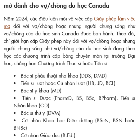
mở dành cho vợ/chồng du học Canada
Năm 2024, các điều kiện mới về việc cấp
Giấy phép làm việc
mở
đối với vợ/chồng hoặc những người chung sống như
vợ/chồng của du học sinh Canada được ban hành. Theo đó,
chỉ giới hạn cấp Giấy phép này đối với vợ/chồng hoặc những
người chung sống như vợ/chồng của du học sinh đang theo
học các chương trình cấp bằng chuyên môn tại trường Đại
học, chẳng hạn Chương trình Thạc sĩ hoặc Tiến sĩ:
Bác sĩ phẫu thuật nha khoa (DDS, DMD)
Tiến sĩ Luật hoặc Cử nhân Luật (LLB, JD, BCL)
Bác sĩ y khoa (MD)
Tiến sĩ Dược (PharmD, BS, BSc, BPharm), Tiến sĩ
Nhãn khoa (OD)
Bác sĩ thú y (DVM)
Cử nhân Khoa học Điều dưỡng (BScN, BSN hoặc
BNSc)
Cử nhân Giáo dục (B.Ed.)