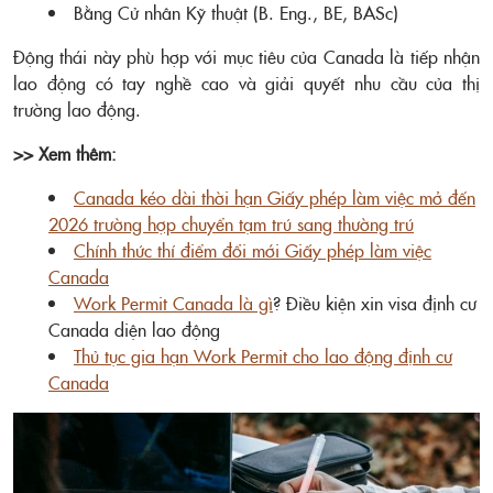
Bằng Cử nhân Kỹ thuật (B. Eng., BE, BASc)
Động thái này phù hợp với mục tiêu của Canada là tiếp nhận
lao động có tay nghề cao và giải quyết nhu cầu của thị
trường lao động.
>> Xem thêm:
Canada kéo dài thời hạn Giấy phép làm việc mở đến
2026 trường hợp chuyển tạm trú sang thường trú
Chính thức thí điểm đổi mới Giấy phép làm việc
Canada
Work Permit Canada là gì
? Điều kiện xin visa định cư
Canada diện lao động
Thủ tục gia hạn Work Permit cho lao động định cư
Canada