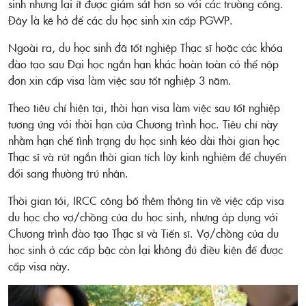
sinh nhưng lại ít được giám sát hơn so với các trường công.
Đây là kẽ hở để các du học sinh xin cấp PGWP.
Ngoài ra, du học sinh đã tốt nghiệp Thạc sĩ hoặc các khóa
đào tạo sau Đại học ngắn hạn khác hoàn toàn có thể nộp
đơn xin cấp visa làm việc sau tốt nghiệp 3 năm.
Theo tiêu chí hiện tại, thời hạn visa làm việc sau tốt nghiệp
tương ứng với thời hạn của Chương trình học. Tiêu chí này
nhằm hạn chế tình trạng du học sinh kéo dài thời gian học
Thạc sĩ và rút ngắn thời gian tích lũy kinh nghiệm để chuyển
đổi sang thường trú nhân.
Thời gian tới, IRCC công bố thêm thông tin về việc cấp visa
du học cho vợ/chồng của du học sinh, nhưng áp dụng với
Chương trình đào tạo Thạc sĩ và Tiến sĩ. Vợ/chồng của du
học sinh ở các cấp bậc còn lại không đủ điều kiện để được
cấp visa này.