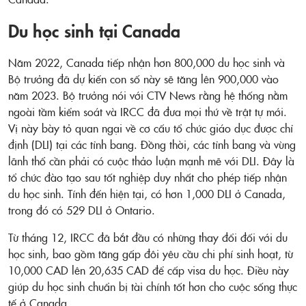
Du học sinh tại Canada
Năm 2022, Canada tiếp nhận hơn 800,000 du học sinh và
Bộ trưởng đã dự kiến con số này sẽ tăng lên 900,000 vào
năm 2023. Bộ trưởng nói với CTV News rằng hệ thống nằm
ngoài tầm kiểm soát và IRCC đã đưa mọi thứ về trật tự mới.
Vị này bày tỏ quan ngại về cơ cấu tổ chức giáo dục được chỉ
định (DLI) tại các tỉnh bang. Đồng thời, các tỉnh bang và vùng
lãnh thổ cần phải có cuộc thảo luận mạnh mẽ với DLI. Đây là
tổ chức đào tạo sau tốt nghiệp duy nhất cho phép tiếp nhận
du học sinh. Tính đến hiện tại, có hơn 1,000 DLI ở Canada,
trong đó có 529 DLI ở Ontario.
Từ tháng 12, IRCC đã bắt đầu có những thay đổi đối với du
học sinh, bao gồm tăng gấp đôi yêu cầu chi phí sinh hoạt, từ
10,000 CAD lên 20,635 CAD để cấp visa du học. Điều này
giúp du học sinh chuẩn bị tài chính tốt hơn cho cuộc sống thực
tế ở Canada.