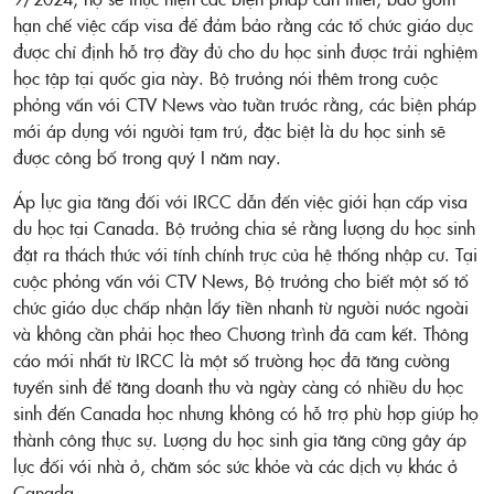
hạn chế việc cấp visa để đảm bảo rằng các tổ chức giáo dục
được chỉ định hỗ trợ đầy đủ cho du học sinh được trải nghiệm
học tập tại quốc gia này.
Bộ trưởng nói thêm trong cuộc
phỏng vấn với CTV News vào tuần trước rằng, các biện pháp
mới áp dụng với người tạm trú, đặc biệt là du học sinh sẽ
được công bố trong quý I năm nay.
Áp lực gia tăng đối với IRCC dẫn đến việc giới hạn cấp visa
du học tại Canada. Bộ trưởng chia sẻ rằng lượng du học sinh
đặt ra thách thức với tính chính trực của hệ thống nhập cư. Tại
cuộc phỏng vấn với CTV News, Bộ trưởng cho biết một số tổ
chức giáo dục chấp nhận lấy tiền nhanh từ người nước ngoài
và không cần phải học theo Chương trình đã cam kết.
Thông
cáo mới nhất từ IRCC là một số trường học đã tăng cường
tuyển sinh để tăng doanh thu và ngày càng có nhiều du học
sinh đến Canada học nhưng không có hỗ trợ phù hợp giúp họ
thành công thực sự. Lượng du học sinh gia tăng cũng gây áp
lực đối với nhà ở, chăm sóc sức khỏe và các dịch vụ khác ở
Canada.