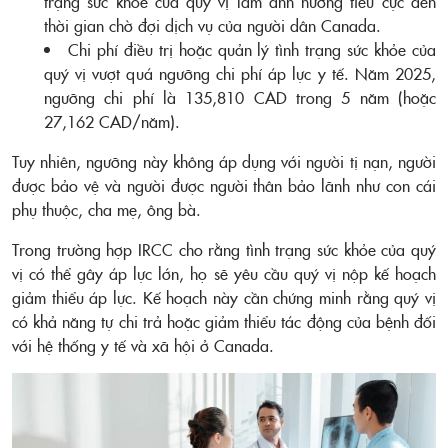
trạng sức khỏe của quý vị làm ảnh hưởng tiêu cực đến
thời gian chờ đợi dịch vụ của người dân Canada.
Chi phí điều trị hoặc quản lý tình trạng sức khỏe của
quý vị vượt quá ngưỡng chi phí áp lực y tế. Năm 2025,
ngưỡng chi phí là 135,810 CAD trong 5 năm (hoặc
27,162 CAD/năm).
Tuy nhiên, ngưỡng này không áp dụng với người tị nạn, người
được bảo vệ và người được người thân bảo lãnh như con cái
phụ thuộc, cha mẹ, ông bà.
Trong trường hợp IRCC cho rằng tình trạng sức khỏe của quý
vị có thể gây áp lực lớn, họ sẽ yêu cầu quý vị nộp kế hoạch
giảm thiểu áp lực. Kế hoạch này cần chứng minh rằng quý vị
có khả năng tự chi trả hoặc giảm thiểu tác động của bệnh đối
với hệ thống y tế và xã hội ở Canada.