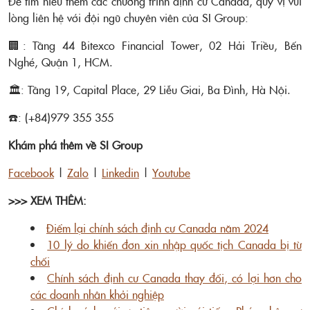
Để tìm hiểu thêm các chương trình định cư Canada, quý vị vui
lòng liên hệ với đội ngũ chuyên viên của SI Group:
🏢: Tầng 44 Bitexco Financial Tower, 02 Hải Triều, Bến
Nghé, Quận 1, HCM.
🏛️: Tầng 19, Capital Place, 29 Liễu Giai, Ba Đình, Hà Nội.
☎️: (+84)979 355 355
Khám phá thêm về SI Group
Facebook
|
Zalo
|
Linkedin
|
Youtube
>>> XEM THÊM:
Điểm lại chính sách định cư Canada năm 2024
10 lý do khiến đơn xin nhập quốc tịch Canada bị từ
chối
Chính sách định cư Canada thay đổi, có lợi hơn cho
các doanh nhân khởi nghiệp