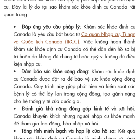
cư. Đây là lý do tại sao khám sức khỏe định cư Canada rất
quan trọng:
Đáp ứng yêu cầu pháp lý
: Khám sức khỏe định cư
Canada là yêu cầu bắt buộc từ
Cơ quan Nhập cư, Tị nạn
và Quốc tịch Canada (IRCC)
. Việc không hoàn thành
khám sức khỏe định cư Canada có thể dẫn đến hồ sơ bị
trì hoãn do không đủ chứng từ hoặc quý vị không đủ điều
kiện nhập cư.
Đảm bảo sức khỏe cộng đồng:
Khám sức khỏe định
cư Canada được đặt ra để bảo vệ sức khỏe cộng đồng
Canada. Quy trình này giúp phát hiện và kiểm soát các
bệnh lý có thể lây lan trong cộng đồng, tạo gánh nặng
cho hệ thống y tế của quốc gia.
Đánh giá khả năng đóng góp kinh tế và xã hội:
Canada khuyến khích những người nhập cư khỏe mạnh
để tham gia lao động, hòa nhập xã hội.
Tăng tính minh bạch và hợp lệ của hồ sơ:
Kết quả
khám sức khỏe định cư Canada là minh chứng rõ ràng