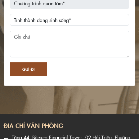
GỬI ĐI
ĐỊA CHỈ VĂN PHÒNG
Tầng 44, Bitexco Financial Tower, 02 Hải Triều, Phường