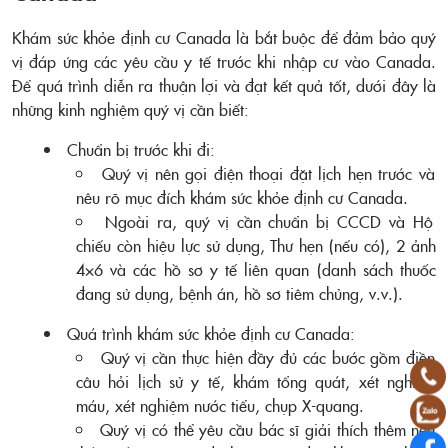
Khám sức khỏe định cư Canada là bắt buộc để đảm bảo quý
vị đáp ứng các yêu cầu y tế trước khi nhập cư vào Canada.
Để quá trình diễn ra thuận lợi và đạt kết quả tốt, dưới đây là
những kinh nghiệm quý vị cần biết:
Chuẩn bị trước khi đi:
Quý vị nên gọi điện thoại đặt lịch hẹn trước và
nêu rõ mục đích khám sức khỏe định cư Canada.
Ngoài ra, quý vị cần chuẩn bị CCCD và Hộ
chiếu còn hiệu lực sử dụng, Thư hẹn (nếu có), 2 ảnh
4×6 và các hồ sơ y tế liên quan (danh sách thuốc
đang sử dụng, bệnh án, hồ sơ tiêm chủng, v.v.).
Quá trình khám sức khỏe định cư Canada:
Quý vị cần thực hiện đầy đủ các bước gồm điền
câu hỏi lịch sử y tế, khám tổng quát, xét nghiệm
máu, xét nghiệm nước tiểu, chụp X-quang.
Quý vị có thể yêu cầu bác sĩ giải thích thêm nếu