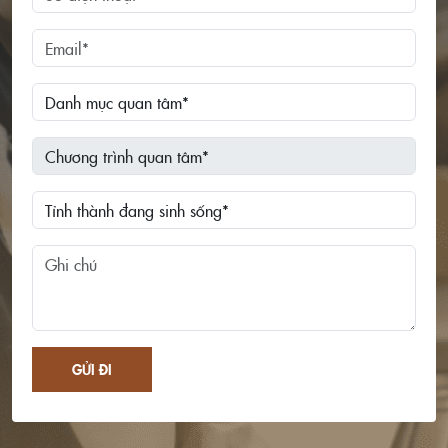
GỬI ĐI