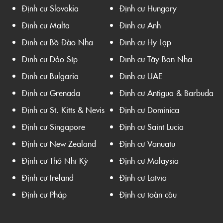
Định cư Slovakia
Định cư Hungary
Định cư Malta
Định cư Anh
Định cư Bồ Đào Nha
Định cư Hy Lạp
Định cư Đảo Síp
Định cư Tây Ban Nha
Định cư Bulgaria
Định cư UAE
Định cư Grenada
Định cư Antigua & Barbuda
Định cư St. Kitts & Nevis
Định cư Dominica
Định cư Singapore
Định cư Saint Lucia
Định cư New Zealand
Định cư Vanuatu
Định cư Thổ Nhĩ Kỳ
Định cư Malaysia
Định cư Ireland
Định cư Latvia
Định cư Pháp
Định cư toàn cầu