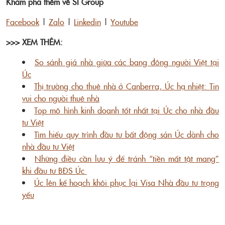
Khám phá thêm về SI Group
Facebook
|
Zalo
|
Linkedin
|
Youtube
>>> XEM THÊM:
So sánh giá nhà giữa các bang đông người Việt tại
Úc
Thị trường cho thuê nhà ở Canberra, Úc hạ nhiệt: Tin
vui cho người thuê nhà
Top mô hình kinh doanh tốt nhất tại Úc cho nhà đầu
tư Việt
Tìm hiểu quy trình đầu tư bất động sản Úc dành cho
nhà đầu tư Việt
Những điều cần lưu ý để tránh “tiền mất tật mang”
khi đầu tư BĐS Úc
Úc lên kế hoạch khôi phục lại Visa Nhà đầu tư trọng
yếu