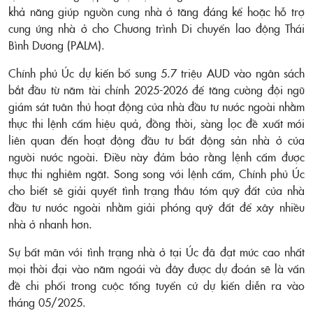
khả năng giúp nguồn cung nhà ở tăng đáng kể hoặc hỗ trợ
cung ứng nhà ở cho Chương trình Di chuyển lao động Thái
Bình Dương (PALM).
Chính phủ Úc dự kiến bổ sung 5.7 triệu AUD vào ngân sách
bắt đầu từ năm tài chính 2025-2026 để tăng cường đội ngũ
giám sát tuân thủ hoạt động của nhà đầu tư nước ngoài nhằm
thực thi lệnh cấm hiệu quả, đồng thời, sàng lọc đề xuất mới
liên quan đến hoạt động đầu tư bất động sản nhà ở của
người nước ngoài. Điều này đảm bảo rằng lệnh cấm được
thực thi nghiêm ngặt. Song song với lệnh cấm, Chính phủ Úc
cho biết sẽ giải quyết tình trạng thâu tóm quỹ đất của nhà
đầu tư nước ngoài nhằm giải phóng quỹ đất để xây nhiều
nhà ở nhanh hơn.
Sự bất mãn với tình trạng nhà ở tại Úc đã đạt mức cao nhất
mọi thời đại vào năm ngoái và đây được dự đoán sẽ là vấn
đề chi phối trong cuộc tổng tuyển cử dự kiến diễn ra vào
tháng 05/2025.