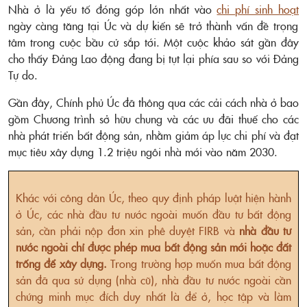
Nhà ở là yếu tố đóng góp lớn nhất vào
chi phí sinh hoạt
ngày càng tăng tại Úc và dự kiến sẽ trở thành vấn đề trọng
tâm trong cuộc bầu cử sắp tới. Một cuộc khảo sát gần đây
cho thấy Đảng Lao động đang bị tụt lại phía sau so với Đảng
Tự do.
Gần đây, Chính phủ Úc đã thông qua các cải cách nhà ở bao
gồm Chương trình sở hữu chung và các ưu đãi thuế cho các
nhà phát triển bất động sản, nhằm giảm áp lực chi phí và đạt
mục tiêu xây dựng 1.2 triệu ngôi nhà mới vào năm 2030.
Khác với công dân Úc, theo quy định pháp luật hiện hành
ở Úc, các nhà đầu tư nước ngoài muốn đầu tư bất động
sản, cần phải nộp đơn xin phê duyệt FIRB và
nhà đầu tư
nước ngoài chỉ được phép mua bất động sản mới hoặc đất
trống để xây dựng.
Trong trường hợp muốn mua bất động
sản đã qua sử dụng (nhà cũ), nhà đầu tư nước ngoài cần
chứng minh mục đích duy nhất là để ở, học tập và làm