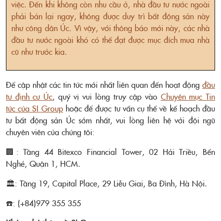
việc. Đến khi không còn nhu cầu ở, nhà đầu tư nước ngoài
phải bán lại ngay, không được duy trì bất động sản này
như công dân Úc. Vì vậy, với thông báo mới này, các nhà
đầu tư nước ngoài khó có thể đạt được mục đích mua nhà
cũ như trước kia.
Để cập nhật các tin tức mới nhất liên quan đến hoạt động
đầu
tư định cư Úc
, quý vị vui lòng truy cập vào
Chuyên mục Tin
tức của SI Group
hoặc để được tư vấn cụ thể về kế hoạch đầu
tư
bất động sản Úc
sớm nhất, vui lòng liên hệ với đội ngũ
chuyên viên của chúng tôi:
🏢: Tầng 44 Bitexco Financial Tower, 02 Hải Triều, Bến
Nghé, Quận 1, HCM.
🏛️: Tầng 19, Capital Place, 29 Liễu Giai, Ba Đình, Hà Nội.
☎️: (+84)979 355 355