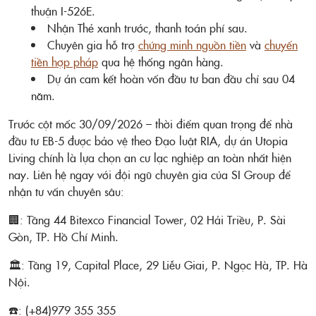
thuận I-526E.
Nhận Thẻ xanh trước, thanh toán phí sau.
Chuyên gia hỗ trợ
chứng minh nguồn tiền
và
chuyển
tiền hợp pháp
qua hệ thống ngân hàng.
Dự án cam kết hoàn vốn đầu tư ban đầu chỉ sau 04
năm.
Trước cột mốc 30/09/2026 – thời điểm quan trọng để nhà
đầu tư EB-5 được bảo vệ theo Đạo luật RIA, dự án Utopia
Living chính là lựa chọn an cư lạc nghiệp an toàn nhất hiện
nay. Liên hệ ngay với đội ngũ chuyên gia của SI Group để
nhận tư vấn chuyên sâu:
🏢: Tầng 44 Bitexco Financial Tower, 02 Hải Triều, P. Sài
Gòn, TP. Hồ Chí Minh.
🏛️: Tầng 19, Capital Place, 29 Liễu Giai, P. Ngọc Hà, TP. Hà
Nội.
☎️: (+84)979 355 355