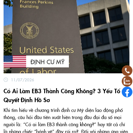
ĐỊNH CƯ MỸ
11/07/2026
Có Ai Làm EB3 Thành Công Không? 3 Yếu Tố
Quyết Định Hồ Sơ
Khi tìm hiểu về chương trình định cư Mỹ diện lao động phổ
thông, câu hỏi đầu tiên xuất hiện trong đầu đại đa số mọi
người là: “Có ai làm EB3 thành công không?” hay tất cả chỉ
là những chiếc “bánh vẽ” đầy rủi ro? Đối với những ứng viên