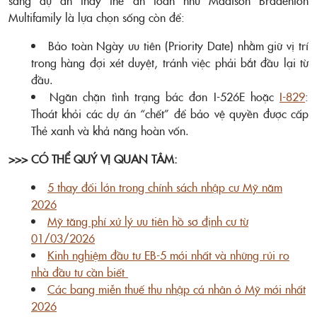
sang dự án thay thế an toàn như Madison Bradenton
Multifamily là lựa chọn sống còn để:
Bảo toàn Ngày ưu tiên (Priority Date) nhằm giữ vị trí
trong hàng đợi xét duyệt, tránh việc phải bắt đầu lại từ
đầu.
Ngăn chặn tình trạng bác đơn I-526E hoặc
I-829
:
Thoát khỏi các dự án “chết” để bảo vệ quyền được cấp
Thẻ xanh và khả năng hoàn vốn.
>>> CÓ THỂ QUÝ VỊ QUAN TÂM:
5 thay đổi lớn trong chính sách nhập cư Mỹ năm
2026
Mỹ tăng phí xử lý ưu tiên hồ sơ định cư từ
01/03/2026
Kinh nghiệm đầu tư EB-5 mới nhất và những rủi ro
nhà đầu tư cần biết
Các bang miễn thuế thu nhập cá nhân ở Mỹ mới nhất
2026