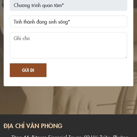
GỬI ĐI
ĐỊA CHỈ VĂN PHÒNG
Tầng 44, Bitexco Financial Tower, 02 Hải Triều, Phường