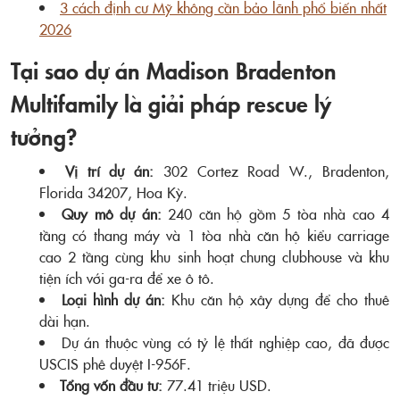
3 cách định cư Mỹ không cần bảo lãnh phổ biến nhất
2026
Tại sao dự án Madison Bradenton
Multifamily là giải pháp rescue lý
tưởng?
Vị trí dự án:
302 Cortez Road W., Bradenton,
Florida 34207, Hoa Kỳ.
Quy mô dự án:
240 căn hộ gồm 5 tòa nhà cao 4
tầng có thang máy và 1 tòa nhà căn hộ kiểu carriage
cao 2 tầng cùng khu sinh hoạt chung clubhouse và khu
tiện ích với ga-ra để xe ô tô.
Loại hình dự án:
Khu căn hộ xây dựng để cho thuê
dài hạn.
Dự án thuộc vùng có tỷ lệ thất nghiệp cao, đã được
USCIS phê duyệt I-956F.
Tổng vốn đầu tư:
77.41 triệu USD.