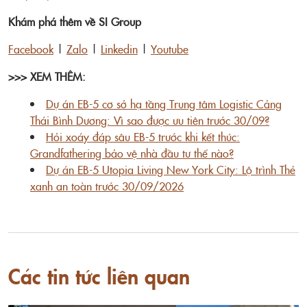
Khám phá thêm về SI Group
Facebook
|
Zalo
|
Linkedin
|
Youtube
>>> XEM THÊM:
Dự án EB-5 cơ sở hạ tầng Trung tâm Logistic Cảng
Thái Bình Dương: Vì sao được ưu tiên trước 30/09?
Hỏi xoáy đáp sâu EB-5 trước khi kết thúc:
Grandfathering bảo vệ nhà đầu tư thế nào?
Dự án EB-5 Utopia Living New York City: Lộ trình Thẻ
xanh an toàn trước 30/09/2026
Các tin tức liên quan