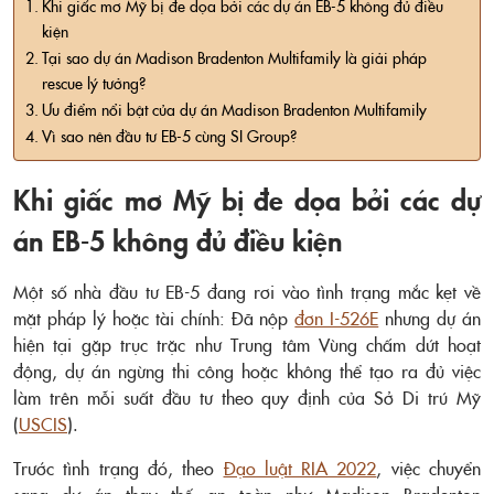
Khi giấc mơ Mỹ bị đe dọa bởi các dự án EB-5 không đủ điều
kiện
Tại sao dự án Madison Bradenton Multifamily là giải pháp
rescue lý tưởng?
Ưu điểm nổi bật của dự án Madison Bradenton Multifamily
Vì sao nên đầu tư EB-5 cùng SI Group?
Khi giấc mơ Mỹ bị đe dọa bởi các dự
án EB-5 không đủ điều kiện
Một số nhà đầu tư EB-5 đang rơi vào tình trạng mắc kẹt về
mặt pháp lý hoặc tài chính: Đã nộp
đơn I-526E
nhưng dự án
hiện tại gặp trục trặc như Trung tâm Vùng chấm dứt hoạt
động, dự án ngừng thi công hoặc không thể tạo ra đủ việc
làm trên mỗi suất đầu tư theo quy định của Sở Di trú Mỹ
(
USCIS
).
Trước tình trạng đó, theo
Đạo luật RIA 2022
, việc chuyển