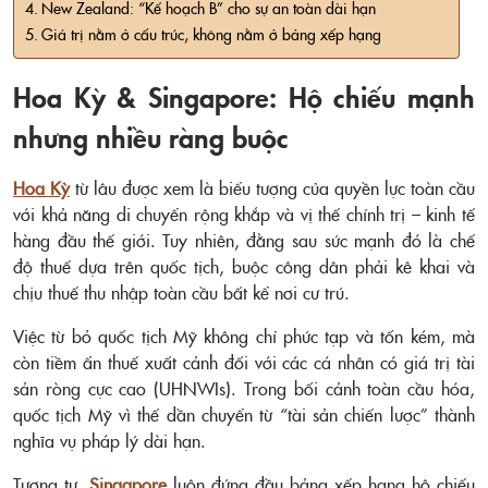
New Zealand: “Kế hoạch B” cho sự an toàn dài hạn
Giá trị nằm ở cấu trúc, không nằm ở bảng xếp hạng
Hoa Kỳ & Singapore: Hộ chiếu mạnh
nhưng nhiều ràng buộc
Hoa Kỳ
từ lâu được xem là biểu tượng của quyền lực toàn cầu
với khả năng di chuyển rộng khắp và vị thế chính trị – kinh tế
hàng đầu thế giới. Tuy nhiên, đằng sau sức mạnh đó là chế
độ thuế dựa trên quốc tịch, buộc công dân phải kê khai và
chịu thuế thu nhập toàn cầu bất kể nơi cư trú.
Việc từ bỏ quốc tịch Mỹ không chỉ phức tạp và tốn kém, mà
còn tiềm ẩn thuế xuất cảnh đối với các cá nhân có giá trị tài
sản ròng cực cao (UHNWIs). Trong bối cảnh toàn cầu hóa,
quốc tịch Mỹ vì thế dần chuyển từ “tài sản chiến lược” thành
nghĩa vụ pháp lý dài hạn.
Tương tự,
Singapore
luôn đứng đầu bảng xếp hạng hộ chiếu