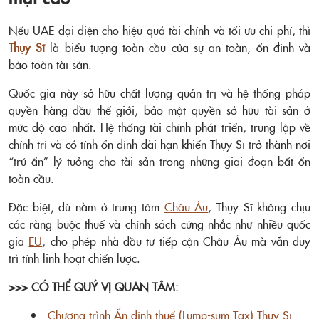
Nếu UAE đại diện cho hiệu quả tài chính và tối ưu chi phí, thì
Thụy Sĩ
là biểu tượng toàn cầu của sự an toàn, ổn định và
bảo toàn tài sản.
Quốc gia này sở hữu chất lượng quản trị và hệ thống pháp
quyền hàng đầu thế giới, bảo mật quyền sở hữu tài sản ở
mức độ cao nhất. Hệ thống tài chính phát triển, trung lập về
chính trị và có tính ổn định dài hạn khiến Thụy Sĩ trở thành nơi
“trú ẩn” lý tưởng cho tài sản trong những giai đoạn bất ổn
toàn cầu.
Đặc biệt, dù nằm ở trung tâm
Châu Âu
, Thụy Sĩ không chịu
các ràng buộc thuế và chính sách cứng nhắc như nhiều quốc
gia
EU
, cho phép nhà đầu tư tiếp cận Châu Âu mà vẫn duy
trì tính linh hoạt chiến lược.
>>> CÓ THỂ QUÝ VỊ QUAN TÂM:
Chương trình Ấn định thuế (Lump-sum Tax) Thụy Sĩ