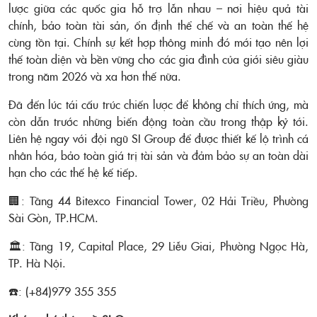
lược giữa các quốc gia hỗ trợ lẫn nhau – nơi hiệu quả tài
chính, bảo toàn tài sản, ổn định thể chế và an toàn thế hệ
cùng tồn tại. Chính sự kết hợp thông minh đó mới tạo nên lợi
thế toàn diện và bền vững cho các gia đình của giới siêu giàu
trong năm 2026 và xa hơn thế nữa.
Đã đến lúc tái cấu trúc chiến lược để không chỉ thích ứng, mà
còn dẫn trước những biến động toàn cầu trong thập kỷ tới.
Liên hệ ngay với đội ngũ SI Group để được thiết kế lộ trình cá
nhân hóa, bảo toàn giá trị tài sản và đảm bảo sự an toàn dài
hạn cho các thế hệ kế tiếp.
🏢: Tầng 44 Bitexco Financial Tower, 02 Hải Triều, Phường
Sài Gòn, TP.HCM.
🏛️: Tầng 19, Capital Place, 29 Liễu Giai, Phường Ngọc Hà,
TP. Hà Nội.
☎️: (+84)979 355 355