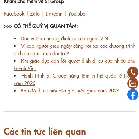
Khám phá thêm về SI Group
Facebook
|
Zalo
|
Linkedin
|
Youtube
>>> CÓ THỂ QUÝ VỊ QUAN TÂM:
Đọc vị 3 xu hướng định cư của người Việt
Vì sao người giàu ngày càng rời xa các chương trình
định cư công khai đại trà?
Khi giáo dục dẫn lối quyết định di cư của nhiều phụ
huynh Việt
Hành trình SI Group nâng tầm vị thế quốc tế trong
năm 2025
Bản đồ di cư mới của giới siêu giàu năm 2026
Các tin tức liên quan