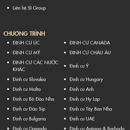
Liên hệ SI Group
CHƯƠNG TRÌNH
ĐỊNH CƯ ÚC
ĐỊNH CƯ CANADA
ĐỊNH CƯ MỸ
ĐỊNH CƯ CHÂU ÂU
ĐỊNH CƯ CÁC NƯỚC
Định cư Ý
KHÁC
Định cư Slovakia
Định cư Hungary
Định cư Malta
Định cư Anh
Định cư Bồ Đào Nha
Định cư Hy Lạp
Định cư Đảo Síp
Định cư Tây Ban Nha
Định cư Bulgaria
Định cư UAE
Định cư Grenada
Định cư Antigua & Barbuda