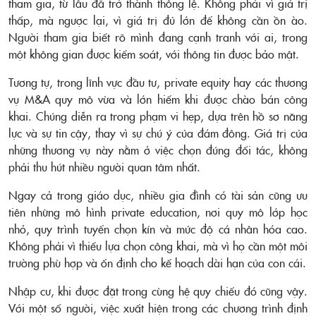
tham gia, từ lâu đã trở thành thông lệ. Không phải vì giá trị
thấp, mà ngược lại, vì giá trị đủ lớn để không cần ồn ào.
Người tham gia biết rõ mình đang cạnh tranh với ai, trong
một không gian được kiểm soát, với thông tin được bảo mật.
Tương tự, trong lĩnh vực đầu tư, private equity hay các thương
vụ M&A quy mô vừa và lớn hiếm khi được chào bán công
khai. Chúng diễn ra trong phạm vi hẹp, dựa trên hồ sơ năng
lực và sự tin cậy, thay vì sự chú ý của đám đông. Giá trị của
những thương vụ này nằm ở việc chọn đúng đối tác, không
phải thu hút nhiều người quan tâm nhất.
Ngay cả trong giáo dục, nhiều gia đình có tài sản cũng ưu
tiên những mô hình private education, nơi quy mô lớp học
nhỏ, quy trình tuyển chọn kín và mức độ cá nhân hóa cao.
Không phải vì thiếu lựa chọn công khai, mà vì họ cần một môi
trường phù hợp và ổn định cho kế hoạch dài hạn của con cái.
Nhập cư, khi được đặt trong cùng hệ quy chiếu đó cũng vậy.
Với một số người, việc xuất hiện trong các chương trình định