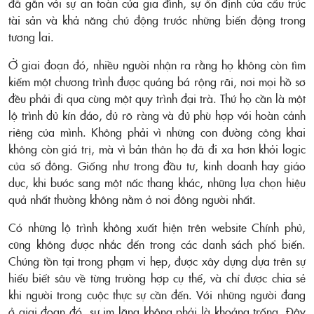
đã gắn với sự an toàn của gia đình, sự ổn định của cấu trúc
tài sản và khả năng chủ động trước những biến động trong
tương lai.
Ở giai đoạn đó, nhiều người nhận ra rằng họ không còn tìm
kiếm một chương trình được quảng bá rộng rãi, nơi mọi hồ sơ
đều phải đi qua cùng một quy trình đại trà. Thứ họ cần là một
lộ trình đủ kín đáo, đủ rõ ràng và đủ phù hợp với hoàn cảnh
riêng của mình. Không phải vì những con đường công khai
không còn giá trị, mà vì bản thân họ đã đi xa hơn khỏi logic
của số đông. Giống như trong đầu tư, kinh doanh hay giáo
dục, khi bước sang một nấc thang khác, những lựa chọn hiệu
quả nhất thường không nằm ở nơi đông người nhất.
Có những lộ trình không xuất hiện trên website Chính phủ,
cũng không được nhắc đến trong các danh sách phổ biến.
Chúng tồn tại trong phạm vi hẹp, được xây dựng dựa trên sự
hiểu biết sâu về từng trường hợp cụ thể, và chỉ được chia sẻ
khi người trong cuộc thực sự cần đến. Với những người đang
ở giai đoạn đó, sự im lặng không phải là khoảng trống. Đây