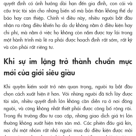
quyết định có ảnh hưởng dài hạn đến gia đình, con cái và
cấu trúc tài sản cho những biến số mà bản thân không thể dự
báo hay can thiệp. Chính vì điều này, nhiều người bắt đầu
nhận ra rằng điều khiến họ do dự không nằm ở điều kiện hay
chi phí, mà nằm ở việc họ không còn nắm được tay lái trong
một hành trình mà lẽ ra phải được hoạch định rất sớm, rất kỹ
và còn phải rất riêng tư.
Khi sự im lặng trở thành chuẩn mực
mới của giới siêu giàu
Khi quyền kiểm soát trở nên quan trọng, người ta bắt đầu
chọn cách xuất hiện ít hơn. Với những người đã tích lũy được
tài sản, nhiều quyết định lớn không cần diễn ra ở nơi đông
người, và cũng không nhất thiết phải được công bố rộng rãi.
Trong thị trường đầu tư cao cấp, những giao dịch giá trị lớn
thường không xuất hiện trên sàn mở. Các phiên đấu giá kín,
nơi chỉ một nhóm rất nhỏ người mua đủ điều kiện được mời