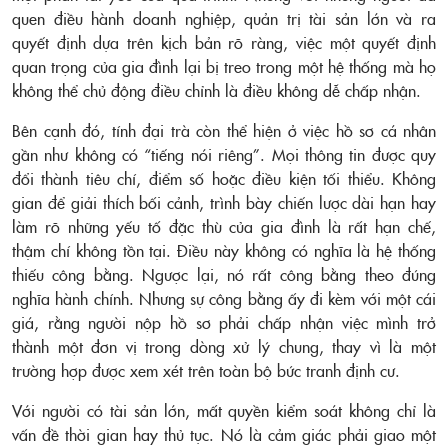
quen điều hành doanh nghiệp, quản trị tài sản lớn và ra
quyết định dựa trên kịch bản rõ ràng, việc một quyết định
quan trọng của gia đình lại bị treo trong một hệ thống mà họ
không thể chủ động điều chỉnh là điều không dễ chấp nhận.
Bên cạnh đó, tính đại trà còn thể hiện ở việc hồ sơ cá nhân
gần như không có “tiếng nói riêng”. Mọi thông tin được quy
đổi thành tiêu chí, điểm số hoặc điều kiện tối thiểu. Không
gian để giải thích bối cảnh, trình bày chiến lược dài hạn hay
làm rõ những yếu tố đặc thù của gia đình là rất hạn chế,
thậm chí không tồn tại. Điều này không có nghĩa là hệ thống
thiếu công bằng. Ngược lại, nó rất công bằng theo đúng
nghĩa hành chính. Nhưng sự công bằng ấy đi kèm với một cái
giá, rằng người nộp hồ sơ phải chấp nhận việc mình trở
thành một đơn vị trong dòng xử lý chung, thay vì là một
trường hợp được xem xét trên toàn bộ bức tranh định cư.
Với người có tài sản lớn, mất quyền kiểm soát không chỉ là
vấn đề thời gian hay thủ tục. Nó là cảm giác phải giao một