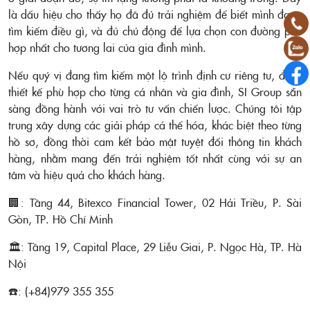
là dấu hiệu cho thấy họ đã đủ trải nghiệm để biết mình đang
tìm kiếm điều gì, và đủ chủ động để lựa chọn con đường phù
hợp nhất cho tương lai của gia đình mình.
Nếu quý vị đang tìm kiếm một lộ trình định cư riêng tư, được
thiết kế phù hợp cho từng cá nhân và gia đình, SI Group sẵn
sàng đồng hành với vai trò tư vấn chiến lược. Chúng tôi tập
trung xây dựng các giải pháp cá thể hóa, khác biệt theo từng
hồ sơ, đồng thời cam kết bảo mật tuyệt đối thông tin khách
hàng, nhằm mang đến trải nghiệm tốt nhất cùng với sự an
tâm và hiệu quả cho khách hàng.
🏢: Tầng 44, Bitexco Financial Tower, 02 Hải Triều, P. Sài
Gòn, TP. Hồ Chí Minh
🏛️: Tầng 19, Capital Place, 29 Liễu Giai, P. Ngọc Hà, TP. Hà
Nội
☎️: (+84)979 355 355