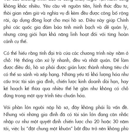
không khác nhiều. Yêu cầu về nguồn tiền, hình thức đầu tư,
thời gian nắm giữ và nghĩa vụ đi kèm đều được công bố rộng
rãi, áp dụng đồng loạt cho mọi hồ sơ. Điều này giúp Chính
phủ các quốc gia đảm bảo tính minh bạch và dễ quản lý,
nhưng cũng giới hạn khả năng linh hoạt đối với từng hoàn
cảnh cụ thể.
Có thể hiểu rằng tính đại trà của các chương trình này nằm ở
chỗ: Hệ thống cần xử lý nhanh, đều và nhất quán. Để làm
được điều đó, hồ sơ phải được giản lược thành những tiêu chí
có thể so sánh và xếp hạng. Những yếu tố khó lượng hóa như
cấu trúc tài sản gia đình, chiến lược kinh doanh dài hạn, hay
kế hoạch kế thừa qua nhiều thế hệ gần như không có chỗ
đứng trong một quy trình tiêu chuẩn hóa.
Với phần lớn người nộp hồ sơ, đây không phải là vấn đề.
Nhưng với những gia đình đã có tài sản lớn đang cân nhắc
nhập cư như một quyết định chiến lược cho 20 hoặc 30 năm
tới, việc bị “đặt chung một khuôn” bắt đầu trở nên không phù