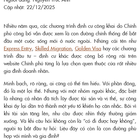
Cập nhật: 22/12/2025
Nhiều năm qua, các chương trình định cư công khai do Chính
phủ công bố vẫn được xem là con đường chính thống để bắt
đầu một cuộc sống mới ở nước ngoài. Những cái tên như
Express Entry
,
Skilled Migration
,
Golden Visa
hay các chương
trình đầu tư – định cư khác được công bố rộng rãi trên
website Chính phủ từng là lựa chọn quen thuộc của rất nhiều
gia đình doanh nhân.
Minh bạch, rõ ràng, ai cũng có thể tìm hiểu. Với phần đông,
đó là một lợi thế. Nhưng với một nhóm người khác, đặc biệt
là những cá nhân đã tích lũy được tài sản và vị thế, sự công
khai ấy lại dần trở thành một yếu tố khiến họ cân nhắc. Bởi vì
khi tài sản tăng lên, nhu cầu được nhìn thấy thường giảm
xuống. Và khi câu hỏi không còn là “có đi được hay không”,
người ta bắt đầu tự hỏi: Liệu đây có còn là con đường phù
hợp với mình và gia đình?