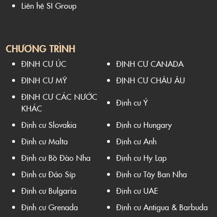
Liên hệ SI Group
CHƯƠNG TRÌNH
ĐỊNH CƯ ÚC
ĐỊNH CƯ CANADA
ĐỊNH CƯ MỸ
ĐỊNH CƯ CHÂU ÂU
ĐỊNH CƯ CÁC NƯỚC
Định cư Ý
KHÁC
Định cư Slovakia
Định cư Hungary
Định cư Malta
Định cư Anh
Định cư Bồ Đào Nha
Định cư Hy Lạp
Định cư Đảo Síp
Định cư Tây Ban Nha
Định cư Bulgaria
Định cư UAE
Định cư Grenada
Định cư Antigua & Barbuda