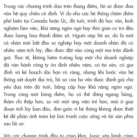
Trong các chương trình dựa trên thang điểm, hồ sơ được đưa
vào hệ quy chiếu cố định. Ví dụ như các hệ thống chấm điểm
phổ biến tại Canada hoặc Úc, độ tuổi, trình độ học vấn, kinh
nghiệm làm việc, khả năng ngôn ngữ hay thời gian cư trú đều
được lượng hóa thành điểm số. Người nộp hồ sơ, dù là một
cá nhân mới bắt đầu sự nghiệp hay một doanh nhân đã có
nhiều năm tích lũy, đều được đặt vào cùng một ma trận đánh
giá. Thực tế, không hiếm trường hợp một chủ doanh nghiệp
đã vận hành công ty ổn định nhiều năm, có tài sản, có gia
đình và kế hoạch dài hạn rõ ràng, nhưng khi bước vào hệ
thống xét duyệt đại trà, hồ sơ của họ vẫn được đánh giá chủ
yếu dựa trên độ tuổi, bằng cấp hay khả năng ngôn ngữ.
Trong cùng một bảng điểm, họ có thể đứng ngang hàng,
thậm chí thấp hơn, so với một ứng viên trẻ hơn, mới ở giai
đoạn tích lũy ban đầu, đơn giản vì hệ thống không được thiết
kế để phản ánh toàn bộ bức tranh cuộc sống và tài sản phía
sau hồ sơ.
Với các chương trình đầu tư công khai, logic vận hành cũng