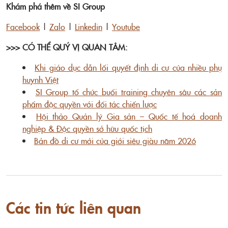
Khám phá thêm về SI Group
Facebook
|
Zalo
|
Linkedin
|
Youtube
>>> CÓ THỂ QUÝ VỊ QUAN TÂM:
Khi giáo dục dẫn lối quyết định di cư của nhiều phụ
huynh Việt
SI Group tổ chức buổi training chuyên sâu các sản
phẩm độc quyền với đối tác chiến lược
Hội thảo Quản lý Gia sản – Quốc tế hoá doanh
nghiệp & Độc quyền sở hữu quốc tịch
Bản đồ di cư mới của giới siêu giàu năm 2026
Các tin tức liên quan