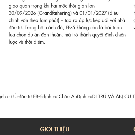
giao quan trọng khi hai mốc thời gian lớn –
30/09/2026 (Grandfathering) và 01/01/2027 (điều
chỉnh vốn theo lạm phát) – tạo ra áp lực kép đối với nhà
đầu tư. Trong bối cảnh đó, EB-5 không còn là bài toán
lựa chọn dự án đơn thuần, mà trở thành quyết định chiến
lược về thời điểm.
ịnh cư Úc
đầu tư EB-5
định cư Châu Âu
Định cư
DI TRÚ VÀ AN CƯ 
GIỚI THIỆU