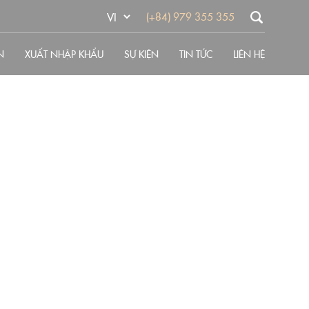
(+84) 979 355 355
N
XUẤT NHẬP KHẨU
SỰ KIỆN
TIN TỨC
LIÊN HỆ