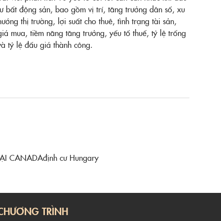
tư bất động sản, bao gồm vị trí, tăng trưởng dân số, xu
hướng thị trường, lợi suất cho thuê, tình trạng tài sản,
giá mua, tiềm năng tăng trưởng, yếu tố thuế, tỷ lệ trống
và tỷ lệ đấu giá thành công.
TẠI CANADA
định cư Hungary
CHƯƠNG TRÌNH