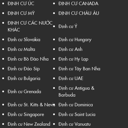
ĐỊNH CƯ ÚC
ĐỊNH CƯ CANADA
ĐỊNH CƯ MỸ
ĐỊNH CƯ CHÂU ÂU
ĐỊNH CƯ CÁC NƯỚC
Định cư Ý
KHÁC
Định cư Slovakia
Định cư Hungary
Định cư Malta
Định cư Anh
Định cư Bồ Đào Nha
Định cư Hy Lạp
Định cư Đảo Síp
Định cư Tây Ban Nha
Định cư Bulgaria
Định cư UAE
Định cư Antigua &
Định cư Grenada
Barbuda
Định cư St. Kitts & Nevis
Định cư Dominica
Định cư Singapore
Định cư Saint Lucia
Định cư New Zealand
Định cư Vanuatu