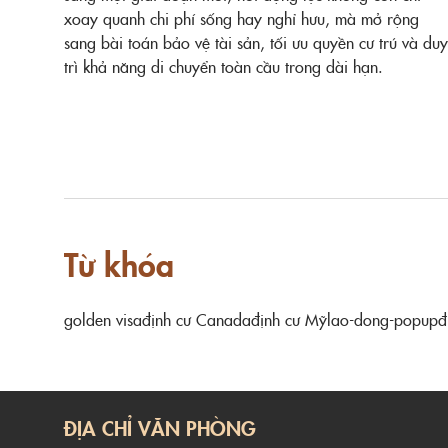
xoay quanh chi phí sống hay nghỉ hưu, mà mở rộng
sang bài toán bảo vệ tài sản, tối ưu quyền cư trú và duy
trì khả năng di chuyển toàn cầu trong dài hạn.
Từ khóa
golden visa
định cư Canada
định cư Mỹ
lao-dong-popup
đ
ĐỊA CHỈ VĂN PHÒNG