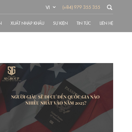
(+84) 979 355 355
N
XUẤT NHẬP KHẨU
SỰ KIỆN
TIN TỨC
LIÊN HỆ