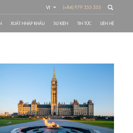
(+84) 979 355 355
N
XUẤT NHẬP KHẨU
SỰ KIỆN
TIN TỨC
LIÊN HỆ