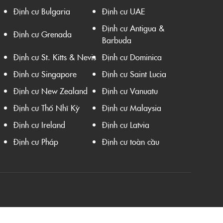
Định cư Bulgaria
Định cư UAE
Định cư Antigua &
Định cư Grenada
Barbuda
Định cư St. Kitts & Nevis
Định cư Dominica
Định cư Singapore
Định cư Saint Lucia
Định cư New Zealand
Định cư Vanuatu
Định cư Thổ Nhĩ Kỳ
Định cư Malaysia
Định cư Ireland
Định cư Latvia
Định cư Pháp
Định cư toàn cầu