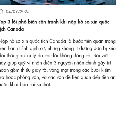
04/09/2025
Top 3 lỗi phổ biến cần tránh khi nộp hồ sơ xin quốc
tịch Canada
Nộp hồ sơ xin quốc tịch Canada là bước tiến quan trọng
trên hành trình định cư, nhưng không ít đương đơn bị kéo
dài thời gian xử lý do các lỗi không đáng có. Bài viết
này giúp quý vị nhận diện 3 nguyên nhân chính gây trì
hoãn gồm thiếu giấy tờ, vắng mặt trong các buổi kiểm
tra hoặc phỏng vấn, và các vấn đề liên quan đến tiền án
hoặc khai báo sai sự thật.