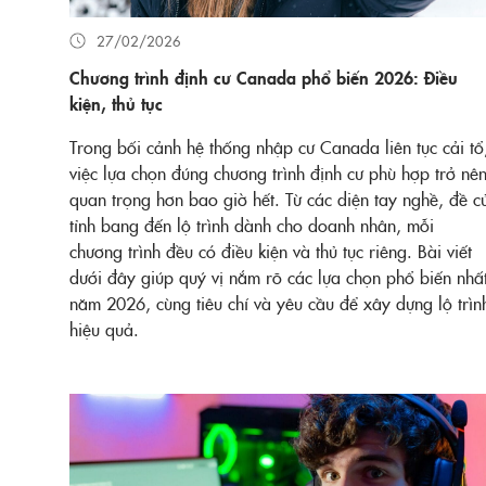
27/02/2026
Chương trình định cư Canada phổ biến 2026: Điều
kiện, thủ tục
Trong bối cảnh hệ thống nhập cư Canada liên tục cải tổ
việc lựa chọn đúng chương trình định cư phù hợp trở nê
quan trọng hơn bao giờ hết. Từ các diện tay nghề, đề c
tỉnh bang đến lộ trình dành cho doanh nhân, mỗi
chương trình đều có điều kiện và thủ tục riêng. Bài viết
dưới đây giúp quý vị nắm rõ các lựa chọn phổ biến nhấ
năm 2026, cùng tiêu chí và yêu cầu để xây dựng lộ trìn
hiệu quả.