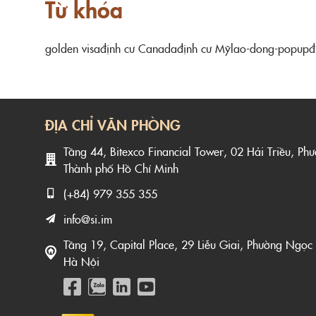
Từ khóa
golden visa
định cư Canada
định cư Mỹ
lao-dong-popup
đ
ĐỊA CHỈ VĂN PHÒNG
Tầng 44, Bitexco Financial Tower, 02 Hải Triều, Ph
Thành phố Hồ Chí Minh
(+84) 979 355 355
info@si.im
Tầng 19, Capital Place, 29 Liễu Giai, Phường Ngọc
Hà Nội