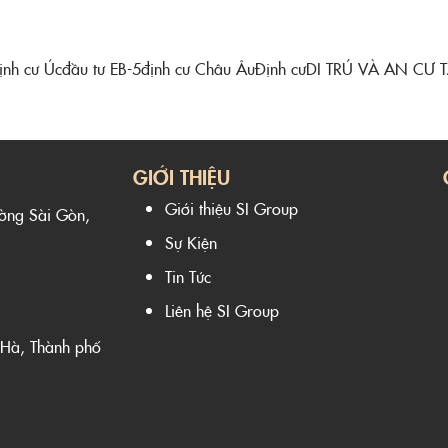
ịnh cư Úc
đầu tư EB-5
định cư Châu Âu
Định cư
DI TRÚ VÀ AN CƯ 
GIỚI THIỆU
Giới thiệu SI Group
ường Sài Gòn,
Sự Kiện
Tin Tức
Liên hệ SI Group
 Hà, Thành phố