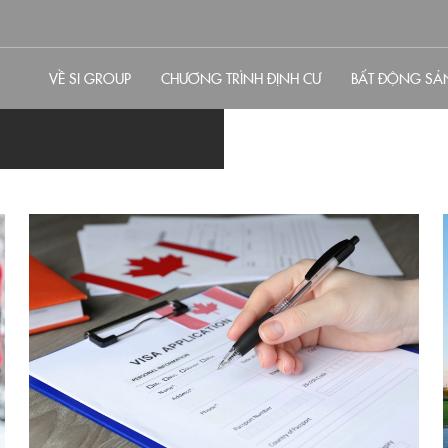
VỀ SI GROUP
CHƯƠNG TRÌNH ĐỊNH CƯ
BẤT ĐỘNG SẢ