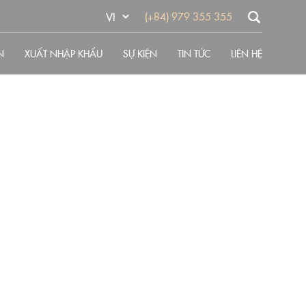
(+84) 979 355 355
N
XUẤT NHẬP KHẨU
SỰ KIỆN
TIN TỨC
LIÊN HỆ