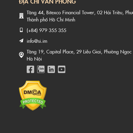
ĐỊA CHỈ VĂN PHÒNG
Tầng 44, Bitexco Financial Tower, 02 Hải Triều, Ph
Thành phố Hồ Chí Minh
(+84) 979 355 355
info@si.im
Tầng 19, Capital Place, 29 Liễu Giai, Phường Ngọc
Hà Nội