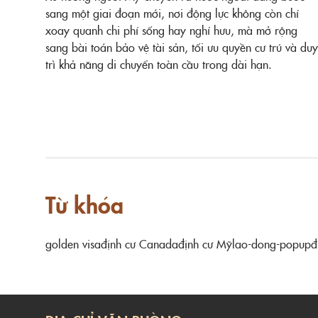
sang một giai đoạn mới, nơi động lực không còn chỉ
xoay quanh chi phí sống hay nghỉ hưu, mà mở rộng
sang bài toán bảo vệ tài sản, tối ưu quyền cư trú và duy
trì khả năng di chuyển toàn cầu trong dài hạn.
Từ khóa
golden visa
định cư Canada
định cư Mỹ
lao-dong-popup
đ