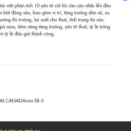
Bài viết phân tích 10 yếu tố cốt lõi cần cân nhắc khi đầu
tư bất động sản, bao gồm vị trí, tăng trưởng dân số, xu
hướng thị trường, lợi suất cho thuê, tình trạng tài sản,
giá mua, tiềm năng tăng trưởng, yếu tố thuế, tỷ lệ trống
và tỷ lệ đấu giá thành công.
TẠI CANADA
visa EB-5