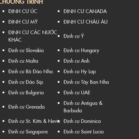
CHƯƠNG TRÌNH
ĐỊNH CƯ ÚC
ĐỊNH CƯ CANADA
ĐỊNH CƯ MỸ
ĐỊNH CƯ CHÂU ÂU
ĐỊNH CƯ CÁC NƯỚC
Định cư Ý
KHÁC
Định cư Slovakia
Định cư Hungary
Định cư Malta
Định cư Anh
Định cư Bồ Đào Nha
Định cư Hy Lạp
Định cư Đảo Síp
Định cư Tây Ban Nha
Định cư Bulgaria
Định cư UAE
Định cư Antigua &
Định cư Grenada
Barbuda
Định cư St. Kitts & Nevis
Định cư Dominica
Định cư Singapore
Định cư Saint Lucia