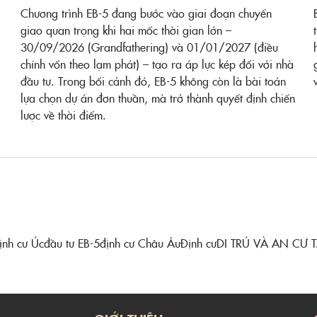
Chương trình EB-5 đang bước vào giai đoạn chuyển
giao quan trọng khi hai mốc thời gian lớn –
30/09/2026 (Grandfathering) và 01/01/2027 (điều
chỉnh vốn theo lạm phát) – tạo ra áp lực kép đối với nhà
đầu tư. Trong bối cảnh đó, EB-5 không còn là bài toán
lựa chọn dự án đơn thuần, mà trở thành quyết định chiến
lược về thời điểm.
ịnh cư Úc
đầu tư EB-5
định cư Châu Âu
Định cư
DI TRÚ VÀ AN CƯ 