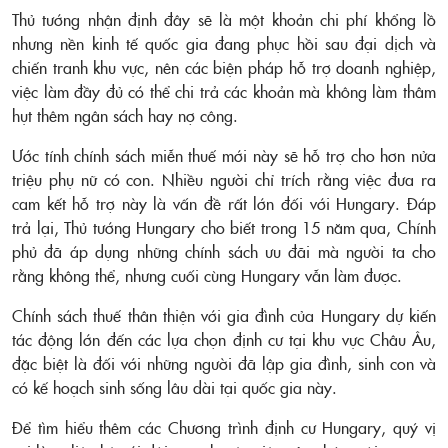
Thủ tướng nhận định đây sẽ là một khoản chi phí khổng lồ
nhưng nền kinh tế quốc gia đang phục hồi sau đại dịch và
chiến tranh khu vực, nên các biện pháp hỗ trợ doanh nghiệp,
việc làm đầy đủ có thể chi trả các khoản mà không làm thâm
hụt thêm ngân sách hay nợ công.
Ước tính chính sách miễn thuế mới này sẽ hỗ trợ cho hơn nửa
triệu phụ nữ có con. Nhiều người chỉ trích rằng việc đưa ra
cam kết hỗ trợ này là vấn đề rất lớn đối với Hungary. Đáp
trả lại, Thủ tướng Hungary cho biết trong 15 năm qua, Chính
phủ đã áp dụng những chính sách ưu đãi mà người ta cho
rằng không thể, nhưng cuối cùng Hungary vẫn làm được.
Chính sách thuế thân thiện với gia đình của Hungary dự kiến
tác động lớn đến các lựa chọn định cư tại khu vực Châu Âu,
đặc biệt là đối với những người đã lập gia đình, sinh con và
có kế hoạch sinh sống lâu dài tại quốc gia này.
Để tìm hiểu thêm các Chương trình định cư Hungary, quý vị