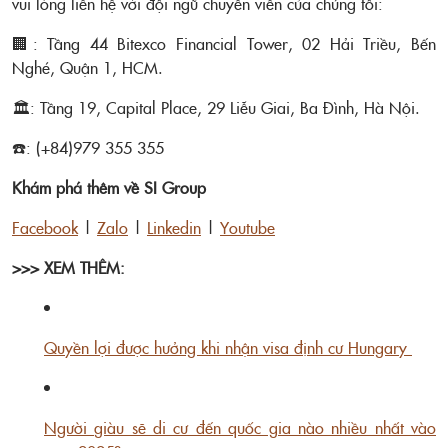
vui lòng liên hệ với đội ngũ chuyên viên của chúng tôi:
🏢: Tầng 44 Bitexco Financial Tower, 02 Hải Triều, Bến
Nghé, Quận 1, HCM.
🏛️: Tầng 19, Capital Place, 29 Liễu Giai, Ba Đình, Hà Nội.
☎️: (+84)979 355 355
Khám phá thêm về SI Group
Facebook
|
Zalo
|
Linkedin
|
Youtube
>>> XEM THÊM:
Quyền lợi được hưởng khi nhận visa định cư Hungary
Người giàu sẽ di cư đến quốc gia nào nhiều nhất vào