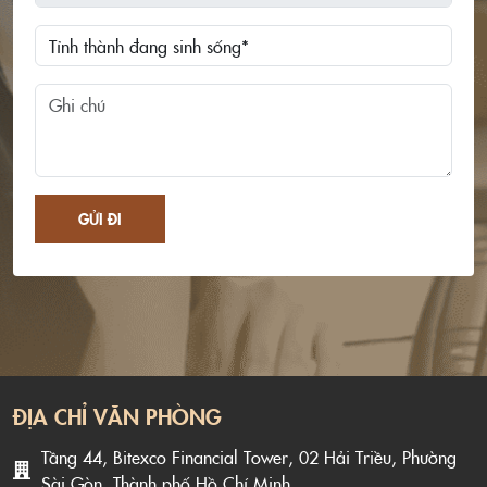
GỬI ĐI
ĐỊA CHỈ VĂN PHÒNG
Tầng 44, Bitexco Financial Tower, 02 Hải Triều, Phường
Sài Gòn, Thành phố Hồ Chí Minh