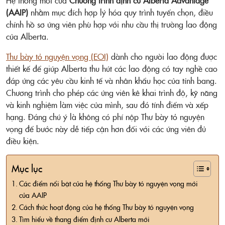
Hệ thống mới của
Chương trình định cư Alberta Advantage
(AAIP)
nhằm mục đích hợp lý hóa quy trình tuyển chọn, điều
chỉnh hồ sơ ứng viên phù hợp với nhu cầu thị trường lao động
của Alberta.
Thư bày tỏ nguyện vọng (EOI)
dành cho người lao động được
thiết kế để giúp Alberta thu hút các lao động có tay nghề cao
đáp ứng các yêu cầu kinh tế và nhân khẩu học của tỉnh bang.
Chương trình cho phép các ứng viên kê khai trình độ, kỹ năng
và kinh nghiệm làm việc của mình, sau đó tính điểm và xếp
hạng. Đáng chú ý là không có phí nộp Thư bày tỏ nguyện
vọng để bước này dễ tiếp cận hơn đối với các ứng viên đủ
điều kiện.
Mục lục
Các điểm nổi bật của hệ thống Thư bày tỏ nguyện vọng mới
của AAIP
Cách thức hoạt động của hệ thống Thư bày tỏ nguyện vọng
Tìm hiểu về thang điểm định cư Alberta mới