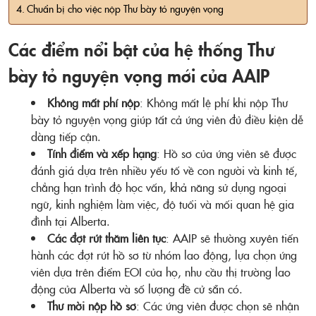
Chuẩn bị cho việc nộp Thư bày tỏ nguyện vọng
Các điểm nổi bật của hệ thống Thư
bày tỏ nguyện vọng mới của AAIP
Không mất phí nộp
: Không mất lệ phí khi nộp Thư
bày tỏ nguyện vọng giúp tất cả ứng viên đủ điều kiện dễ
dàng tiếp cận.
Tính điểm và xếp hạng
: Hồ sơ của ứng viên sẽ được
đánh giá dựa trên nhiều yếu tố về con người và kinh tế,
chẳng hạn trình độ học vấn, khả năng sử dụng ngoại
ngữ, kinh nghiệm làm việc, độ tuổi và mối quan hệ gia
đình tại Alberta.
Các đợt rút thăm liên tục
: AAIP sẽ thường xuyên tiến
hành các đợt rút hồ sơ từ nhóm lao động, lựa chọn ứng
viên dựa trên điểm EOI của họ, nhu cầu thị trường lao
động của Alberta và số lượng đề cử sẵn có.
Thư mời nộp hồ sơ
: Các ứng viên được chọn sẽ nhận