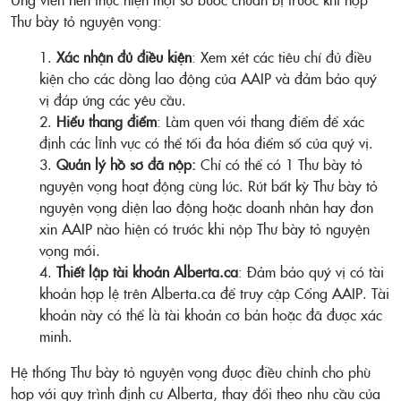
Thư bày tỏ nguyện vọng:
Xác nhận đủ điều kiện
: Xem xét các tiêu chí đủ điều
kiện cho các dòng lao động của AAIP và đảm bảo quý
vị đáp ứng các yêu cầu.
Hiểu thang điểm
: Làm quen với thang điểm để xác
định các lĩnh vực có thể tối đa hóa điểm số của quý vị.
Quản lý hồ sơ đã nộp:
Chỉ có thể có 1 Thư bày tỏ
nguyện vọng hoạt động cùng lúc. Rút bất kỳ Thư bày tỏ
nguyện vọng diện lao động hoặc doanh nhân hay đơn
xin AAIP nào hiện có trước khi nộp Thư bày tỏ nguyện
vọng mới.
Thiết lập tài khoản Alberta.ca
: Đảm bảo quý vị có tài
khoản hợp lệ trên Alberta.ca để truy cập Cổng AAIP. Tài
khoản này có thể là tài khoản cơ bản hoặc đã được xác
minh.
Hệ thống Thư bày tỏ nguyện vọng được điều chỉnh cho phù
hợp với quy trình định cư Alberta, thay đổi theo nhu cầu của