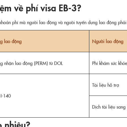
iệm về phí visa EB-3?
c khoản phí mà người lao động và người tuyển dụng lao động phải
g lao động
Người lao động
ng nhận lao động (PERM) từ DOL
Phí khám sức khỏ
Tài liệu hỗ trợ
 I-140
Dịch tài liệu sang
o nhiêu?