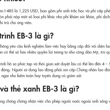
ơn I-485 là 1,225 USD, bao gồm phí sinh trắc học và phí cấp ph
n phải nộp một số loại phí khác như phí khám sức khỏe, phí dịch t
hi trả cho ứng viên.
rình EB-3 là gì?
hông yêu cầu kinh nghiệm làm việc hay bằng cấp đối với diện lao
ẫn có thể sở hữu nhiều quyền lợi tương tự như công dân Mỹ, trừ 
ình hồ sơ phức tạp và thời gian xét duyệt lâu có thể lên đến 4 –
ao động. Người sử dụng lao động phải xin cấp Chứng nhận lao độ
 ngại như kiểm toán hay tuyển dụng có giám sát.
 và thẻ xanh EB-3 là gì?
ằng chứng chứng nhận việc cho phép người nước ngoài sinh sống và 