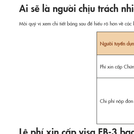
Ai sẽ là người chịu trách nh
Mời quý vị xem chi tiết bảng sau để hiểu rõ hơn về cá
Người tuyển dụn
Phí xin cấp Chứ
Chi phí nộp đơn
Lệ phí xin cấp visa EB-3 ba