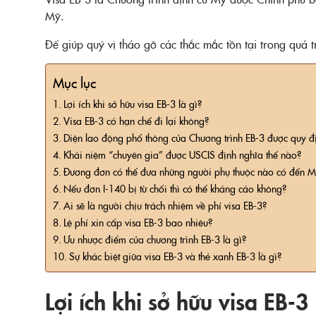
Mỹ.
Để giúp quý vị tháo gỡ các thắc mắc tồn tại trong quá 
Mục lục
Lợi ích khi sở hữu visa EB-3 là gì?
Visa EB-3 có hạn chế đi lại không?
Diện lao động phổ thông của Chương trình EB-3 được quy đ
Khái niệm “chuyên gia” được USCIS định nghĩa thế nào?
Đương đơn có thể đưa những người phụ thuộc nào có đến Mỹ
Nếu đơn I-140 bị từ chối thì có thể kháng cáo không?
Ai sẽ là người chịu trách nhiệm về phí visa EB-3?
Lệ phí xin cấp visa EB-3 bao nhiêu?
Ưu nhược điểm của chương trình EB-3 là gì?
Sự khác biệt giữa visa EB-3 và thẻ xanh EB-3 là gì?
Lợi ích khi sở hữu visa EB-3 