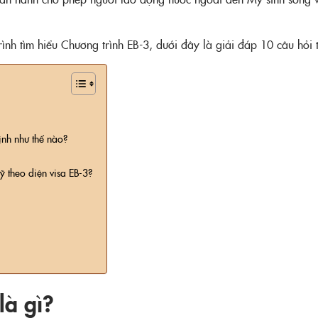
trình tìm hiểu Chương trình EB-3, dưới đây là giải đáp 10 câu hỏ
ịnh như thế nào?
 theo diện visa EB-3?
là gì?