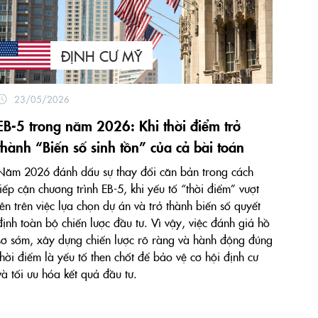
ĐỊNH CƯ MỸ
23/05/2026
EB-5 trong năm 2026: Khi thời điểm trở
thành “Biến số sinh tồn” của cả bài toán
Năm 2026 đánh dấu sự thay đổi căn bản trong cách
tiếp cận chương trình EB-5, khi yếu tố “thời điểm” vượt
lên trên việc lựa chọn dự án và trở thành biến số quyết
định toàn bộ chiến lược đầu tư. Vì vậy, việc đánh giá hồ
sơ sớm, xây dựng chiến lược rõ ràng và hành động đúng
thời điểm là yếu tố then chốt để bảo vệ cơ hội định cư
và tối ưu hóa kết quả đầu tư.