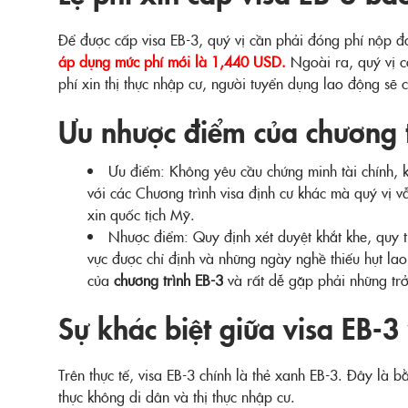
Để được cấp visa EB-3, quý vị cần phải đóng phí nộp đ
áp dụng mức phí mới là 1,440 USD.
Ngoài ra, quý vị cò
phí xin thị thực nhập cư, người tuyển dụng lao động sẽ c
Ưu nhược điểm của chương t
Ưu điểm: Không yêu cầu chứng minh tài chính, k
với các Chương trình visa định cư khác mà quý vị v
xin quốc tịch Mỹ.
Nhược điểm: Quy định xét duyệt khắt khe, quy tr
vực được chỉ định và những ngày nghề thiếu hụt l
của
chương trình EB-3
và rất dễ gặp phải những trở
Sự khác biệt giữa visa EB-3
Trên thực tế, visa EB-3 chính là thẻ xanh EB-3. Đây là b
thực không di dân và thị thực nhập cư.