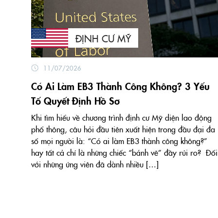
ĐỊNH CƯ MỸ
11/07/2026
Có Ai Làm EB3 Thành Công Không? 3 Yếu
Tố Quyết Định Hồ Sơ
Khi tìm hiểu về chương trình định cư Mỹ diện lao động
phổ thông, câu hỏi đầu tiên xuất hiện trong đầu đại đa
số mọi người là: “Có ai làm EB3 thành công không?”
hay tất cả chỉ là những chiếc “bánh vẽ” đầy rủi ro? Đối
với những ứng viên đã dành nhiều […]