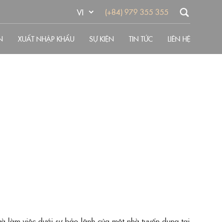
(+84) 979 355 355
N
XUẤT NHẬP KHẨU
SỰ KIỆN
TIN TỨC
LIÊN HỆ
 làm việc dưới sự bảo lãnh của một nhà tuyển dụng tại