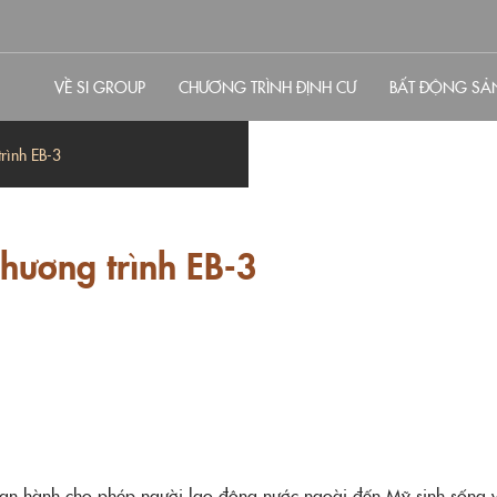
VỀ SI GROUP
CHƯƠNG TRÌNH ĐỊNH CƯ
BẤT ĐỘNG SẢ
rình EB-3
hương trình EB-3
an hành cho phép người lao động nước ngoài đến Mỹ sinh sống và