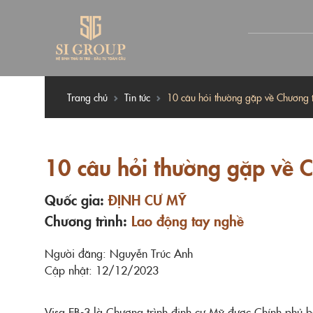
Trang chủ
Tin tức
10 câu hỏi thường gặp về Chương t
10 câu hỏi thường gặp về C
Quốc gia:
ĐỊNH CƯ MỸ
Chương trình:
Lao động tay nghề
Người đăng: Nguyễn Trúc Anh
Cập nhật: 12/12/2023
Visa EB-3 là Chương trình định cư Mỹ được Chính phủ b