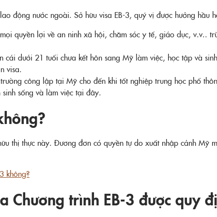
 lao động nước ngoài. Sở hữu visa EB-3, quý vị được hưởng hầu h
ọi quyền lợi về an ninh xã hội, chăm sóc y tế, giáo dục, v.v.. t
cái dưới 21 tuổi chưa kết hôn sang Mỹ làm việc, học tập và sinh
n visa.
 trường công lập tại Mỹ cho đến khi tốt nghiệp trung học phổ thô
sinh sống và làm việc tại đây.
 không?
hữu thị thực này. Đương đơn có quyền tự do xuất nhập cảnh Mỹ mà
-3 không?
a Chương trình EB-3 được quy đ