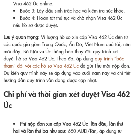
Visa 462 Úc online.
Bước 3: Lấy dấu sinh trắc học và kiểm tra sức khỏe.
Bước 4: Hoàn tất thủ tục và chờ nhận Visa 462 Úc
nếu hồ sơ được duyệt.
Lưu ý quan trọng:
Vì lượng hồ sơ xin cấp Visa 462 Úc đến từ
các quốc gia gồm Trung Quốc, Ấn Độ, Việt Nam quá tải, nên
mới đây, Bộ Nội vụ Úc thông báo thay đổi quy trình xét
duyệt hồ sơ Visa 462 Úc. Theo đó, áp dụng
quy trình “bốc
thăm” đối với các hồ sơ Visa 462 Úc
để gửi Thư mời nộp đơn.
Dự kiến quy trình này sẽ áp dụng vào cuối năm nay và chi tiết
hướng dẫn quy trình vẫn đang được cập nhật.
Chi phí và thời gian xét duyệt Visa 462
Úc
Phí nộp đơn xin cấp Visa 462 Úc lần đầu, lần thứ
hai và lần thứ ba như sau:
650 AUD/lần, áp dụng từ