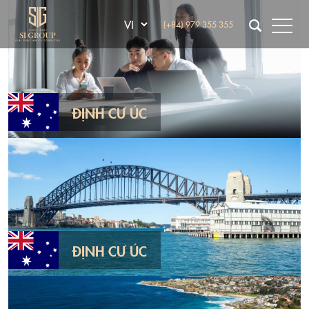
(+84) 979 355 355
ĐỊNH CƯ ÚC
ĐỊNH CƯ ÚC