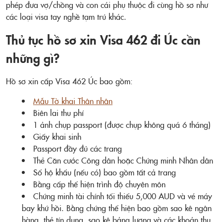
phép đưa vợ/chồng và con cái phụ thuộc đi cùng hồ sơ như
các loại visa tay nghề tạm trú khác.
Thủ tục hồ sơ xin Visa 462 đi Úc cần
những gì?
Hồ sơ xin cấp Visa 462 Úc bao gồm:
Mẫu Tờ khai Thân nhân
Biên lai thu phí
1 ảnh chụp passport (được chụp không quá 6 tháng)
Giấy khai sinh
Passport đầy đủ các trang
Thẻ Căn cước Công dân hoặc Chứng minh Nhân dân
Sổ hộ khẩu (nếu có) bao gồm tất cả trang
Bằng cấp thể hiện trình độ chuyên môn
Chứng minh tài chính tối thiểu 5,000 AUD và vé máy
bay khứ hồi. Bằng chứng thể hiện bao gồm sao kê ngân
hàng, thẻ tín dụng, sao kê bảng lương và các khoản thu