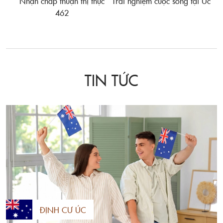
Nhận chấp thuận thị thực
Trải nghiệm cuộc sống tại Úc
462
TIN TỨC
ĐỊNH CƯ ÚC