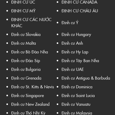
ĐỊNH CƯ ÚC
ĐỊNH CƯ CANADA
ĐỊNH CƯ MỸ
ĐỊNH CƯ CHÂU ÂU
ĐỊNH CƯ CÁC NƯỚC
Định cư Ý
KHÁC
Định cư Slovakia
Định cư Hungary
Định cư Malta
Định cư Anh
Định cư Bồ Đào Nha
Định cư Hy Lạp
Định cư Đảo Síp
Định cư Tây Ban Nha
Định cư Bulgaria
Định cư UAE
Định cư Grenada
Định cư Antigua & Barbuda
Định cư St. Kitts & Nevis
Định cư Dominica
Định cư Singapore
Định cư Saint Lucia
Định cư New Zealand
Định cư Vanuatu
Định cư Thổ Nhĩ Kỳ
Định cư Malaysia