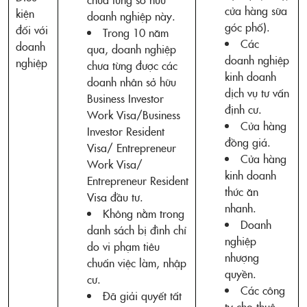
cửa hàng sữa
kiện
doanh nghiệp này.
góc phố).
đối với
Trong 10 năm
Các
doanh
qua, doanh nghiệp
doanh nghiệp
nghiệp
chưa từng được các
kinh doanh
doanh nhân sở hữu
dịch vụ tư vấn
Business Investor
định cư.
Work Visa/Business
Cửa hàng
Investor Resident
đồng giá.
Visa/ Entrepreneur
Cửa hàng
Work Visa/
kinh doanh
Entrepreneur Resident
thức ăn
Visa đầu tư.
nhanh.
Không nằm trong
Doanh
danh sách bị đình chỉ
nghiệp
do vi phạm tiêu
nhượng
chuẩn việc làm, nhập
quyền.
cư.
Các công
Đã giải quyết tất
ty cho thuê