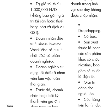
Trị giá tối thiểu
doanh trong lĩnh
1,000,000 NZD
vực sau đây không
(không bao gồm giá
được chấp nhận:
trị tài sản hoặc thuế
hàng hóa và dịch vụ
Dropshipping.
GST).
Cờ bạc.
Doanh nhân đầu
Sản xuất
tư Business Investor
thuốc lá hoặc
Work Visa sở hữu ít
các sản phẩm
nhất 25% cổ phần
khác có chứa
doanh nghiệp.
nicotine, bao
Doanh nghiệp sử
gồm cả thuốc
dụng tối thiểu 5 nhân
lá điện tử.
viên làm việc toàn
Giải trí
thời gian.
dành cho
Trước đó, doanh
người lớn.
nhân hoặc bất kỳ
Cửa hàng
thành viên gia đình
tiện lợi (ví dụ,
Điều
chưa từng sở hữu