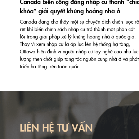
Canada biến cộng đồng nhập cư thành “chì
khóa” giải quyết khủng hoảng nhà ở
Canada đang cho thấy một sự chuyển dịch chiến lược r
rệt khi biến chính sách nhập cư trở thành một phần cốt
lõi trong giải pháp xử lý khủng hoảng nhà ở quốc gia.
Thay vì xem nhập cư là áp lực lên hệ thống hạ tầng,
Ottawa hiện định vị người nhập cư tay nghề cao như lực
lượng then chốt giúp tăng tốc nguồn cung nhà ở và phát
triển hạ tầng trên toàn quốc.
LIÊN HỆ TƯ VẤN