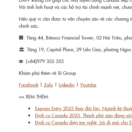
Với tính linh hoạt và các hỗ trợ tài chính mạnh mẽ, chư
Nếu quý vị cần được tư vấn chuyên sâu về các chương t
chính xác.
🏢: Tầng 44, Bitexco Financial Tower, 02 Hải Triều, p
🏛️: Tầng 19, Capital Place, 29 Liễu Giai, phường Ngọ
☎️: (+84)979 355 355
Khám phá thêm về SI Group
Facebook
|
Zalo
|
Linkedin
|
Youtube
>> XEM THÊM:
Express Entry 2025 thay đổi lớn: Ngành kỹ thuậ
Định cư Canada 2025: Thành phố nào đáng sốn
Định cư Canada diện tay nghề: Lối đi mới cho 