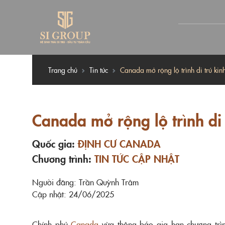
Trang chủ
Tin tức
Canada mở rộng lộ trình di trú kin
Canada mở rộng lộ trình di 
Quốc gia:
ĐỊNH CƯ CANADA
Chương trình:
TIN TỨC CẬP NHẬT
Người đăng: Trần Quỳnh Trâm
Cập nhật: 24/06/2025
Chính phủ
Canada
vừa thông báo gia hạn chương trìn