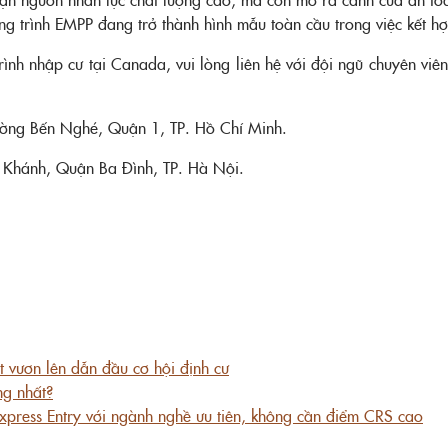
ơng trình EMPP đang trở thành hình mẫu toàn cầu trong việc kết h
rình nhập cư tại Canada, vui lòng
liên hệ
với đội ngũ chuyên viê
hường Bến Nghé, Quận 1, TP. Hồ Chí Minh.
c Khánh, Quận Ba Đình, TP. Hà Nội.
t vươn lên dẫn đầu cơ hội định cư
g nhất?
Express Entry với ngành nghề ưu tiên, không cần điểm CRS cao