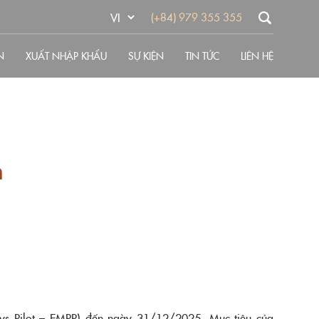
(+84) 979 355 355
N
XUẤT NHẬP KHẨU
SỰ KIỆN
TIN TỨC
LIÊN HỆ
n
ays Pilot – EMPP) đến ngày 31/12/2025. Mục tiêu của