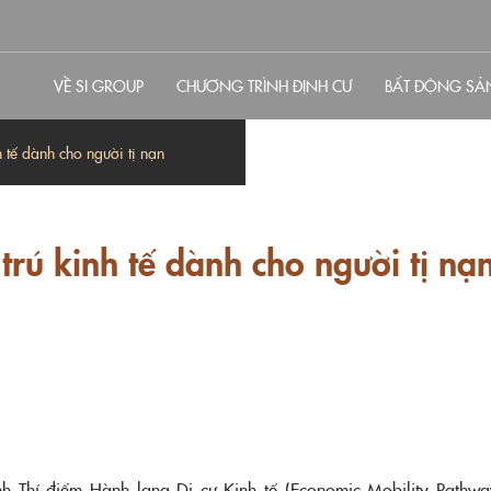
VỀ SI GROUP
CHƯƠNG TRÌNH ĐỊNH CƯ
BẤT ĐỘNG SẢ
h tế dành cho người tị nạn
trú kinh tế dành cho người tị nạ
h Thí điểm Hành lang Di cư Kinh tế (Economic Mobility Pathw