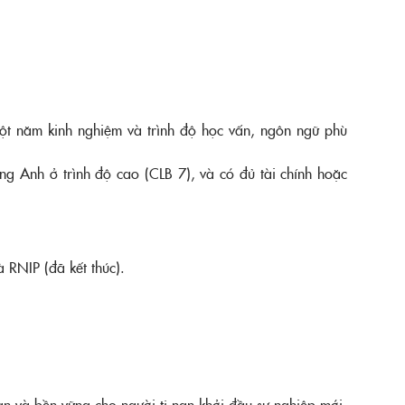
một năm kinh nghiệm và trình độ học vấn, ngôn ngữ phù
g Anh ở trình độ cao (CLB 7), và có đủ tài chính hoặc
 RNIP (đã kết thúc).
n và bền vững cho người tị nạn khởi đầu sự nghiệp mới.