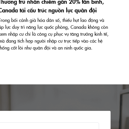
Thường trú nhân chiếm gần 20% tân binh,
Canada tái cấu trúc nguồn lực quân đội
Trong bối cảnh già hóa dân số, thiếu hụt lao động và
áp lực duy trì năng lực quốc phòng, Canada không còn
xem nhập cư chỉ là công cụ phục vụ tăng trưởng kinh tế,
mà đang tích hợp người nhập cư trực tiếp vào các hệ
thống cốt lõi như quân đội và an ninh quốc gia.