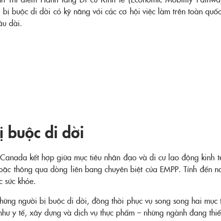
ời bị buộc di dời có kỹ năng với các cơ hội việc làm trên toàn qu
âu dài.
ị buộc di dời
Canada kết hợp giữa mục tiêu nhân đạo và di cư lao động kinh tế
 hoặc thông qua dòng liên bang chuyên biệt của EMPP. Tính đến
c sức khỏe.
ng người bị buộc di dời, đồng thời phục vụ song song hai mục tiê
 như y tế, xây dựng và dịch vụ thực phẩm – những ngành đang thi