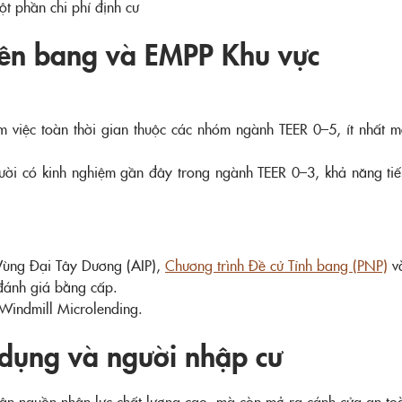
t phần chi phí định cư
Liên bang và EMPP Khu vực
 việc toàn thời gian thuộc các nhóm ngành TEER 0–5, ít nhất 
i có kinh nghiệm gần đây trong ngành TEER 0–3, khả năng tiến
 Vùng Đại Tây Dương (AIP),
Chương trình Đề cử Tỉnh bang (PNP)
và
 đánh giá bằng cấp.
Windmill Microlending.
dụng và người nhập cư
n nguồn nhân lực chất lượng cao, mà còn mở ra cánh cửa an toà