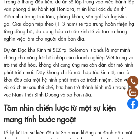
Trong 6 tháng đầu tiên, dự án sẽ tập trung vào việc thành lập
văn phòng điều hành tại Honiara, triển khai các dự án thí
điểm như trang trại tôm, phòng khám, sân golf và logistics
gỗ. Giai đoạn tiếp theo (1–3 năm) sẽ tập trung hoàn thiện hạ
tầng đồng bộ, đa dạng hóa cơ cấu kinh tế và tạo ra hàng
nghìn việc làm cho người dân bản địa.
Dự án Đặc khu Kinh tế SEZ tại Solomon Islands là một minh
chứng cho năng lực hội nhập của doanh nghiệp Việt trong vai
trò thể chế hóa, không chỉ cung ứng mà còn dẫn dắt mô hình
phát triển mới. Đây không chỉ là một hợp tác kinh tế, mà là
khởi đầu của một hệ hình phát triển có trách nhiệm, bền vững
và có chiều sâu thể chế, hứa hẹn trở thành hình mẫu trong khu
vực Nam Thái Bình Dương và xa hơn nữa.
Tầm nhìn chiến lược từ một sự kiện
mang tính bước ngoặt
Lễ ký kết tại sự kiện đầu tư Solomon không chỉ đánh dấu một