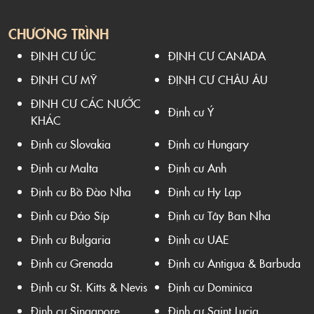
CHƯƠNG TRÌNH
ĐỊNH CƯ ÚC
ĐỊNH CƯ CANADA
ĐỊNH CƯ MỸ
ĐỊNH CƯ CHÂU ÂU
ĐỊNH CƯ CÁC NƯỚC
Định cư Ý
KHÁC
Định cư Slovakia
Định cư Hungary
Định cư Malta
Định cư Anh
Định cư Bồ Đào Nha
Định cư Hy Lạp
Định cư Đảo Síp
Định cư Tây Ban Nha
Định cư Bulgaria
Định cư UAE
Định cư Grenada
Định cư Antigua & Barbuda
Định cư St. Kitts & Nevis
Định cư Dominica
Định cư Singapore
Định cư Saint Lucia