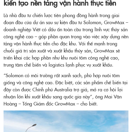
kiến tạo nền tảng vận hành thực tiễn
Là nhà đầu tư chiến lược tiên phong đồng hành trong giai
đoạn đầu của dự án sau sự kiện đầu tư Solomon, GrowMax –
doanh nghiệp Việt có dấu ấn toàn cầu trong lĩnh vực thủy sản
công nghệ cao – góp phần quan trọng vào việc xây dựng nền
tảng vận hành thực tiễn cho đặc khu. Với thế mạnh trong
chuỗi giá trị sản xuất và xuất khẩu thủy sản, GrowMax sẽ
triển khai các hợp phần như khu nuôi tôm công nghệ cao,
trung tâm chế biến và logistics lạnh phục vụ xuất khẩu.
“Solomon có môi trường rất xanh sạch, phù hợp nuôi tôm
giống và công nghệ cao. Đặc biệt, các sản phẩm chế biến tại
đây còn được Chính phủ Australia trợ giá, mở ra cơ hội lợi
nhuận lớn khi xuất khẩu sang quốc gia này”, ông Mai Văn
Hoàng – Tổng Giám đốc GrowMax – cho biết.