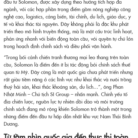
đầu tư Solomon, được xây dựng theo hướng tích hợp đa
ngành, với các hợp phần trọng điểm gồm nông nghiệp công
nghệ cao, logistics, cảng biển, tài chính, du lịch, giáo dục, y
tế và khai thác tài nguyên. Đây không phải là đặc khu phát
triển theo mô hình truyền thống, mà là một cấu trúc linh hoạt,
phản ứng nhanh với biến động toàn cầu, với quyền tự chủ lớn
trong hoạch định chính sách và điều phối vận hành.
“Trong bối cảnh chiến tranh thương mại leo thang trên toàn
cầu, Solomon là điểm đến ít bị tác động bởi chính sách thuế
quan từ Mỹ. Đây cũng là một quốc gia chưa phát triển nhưng
rất giàu tiềm năng ở các lĩnh vực như khai thác và nuôi trồng
thuỷ hải sản, khai thác khoáng sản, du lịch…”, ông Phan
Nhật Minh – Chủ tịch SI Group – nhấn mạnh. Chính yếu tố
địa chiến lược, nguồn lực tự nhiên dồi dào và môi trường
chính sách đang mở rộng khiến Solomon trở thành một trong
những điểm đến đầu tư hấp dẫn nhất khu vực Nam Thái Bình
Dương.
Từ tầm nhìn quốc gia đến thực thi toàn