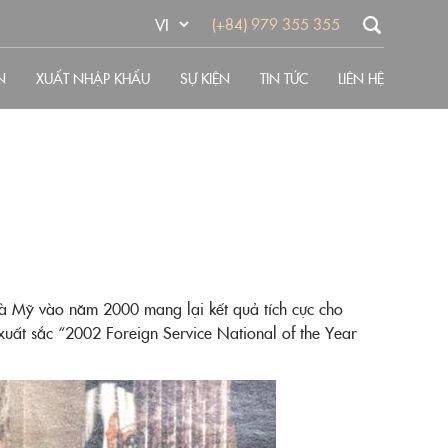
(+84) 979 355 355
N
XUẤT NHẬP KHẨU
SỰ KIỆN
TIN TỨC
LIÊN HỆ
và Mỹ vào năm 2000 mang lại kết quả tích cực cho
uất sắc “2002 Foreign Service National of the Year