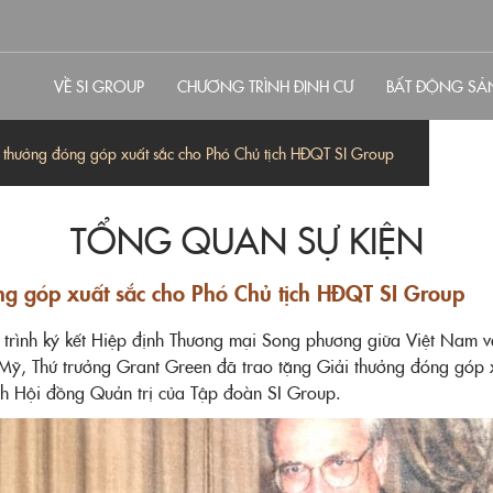
VỀ SI GROUP
CHƯƠNG TRÌNH ĐỊNH CƯ
BẤT ĐỘNG SẢ
 thưởng đóng góp xuất sắc cho Phó Chủ tịch HĐQT SI Group
TỔNG QUAN SỰ KIỆN
ng góp xuất sắc cho Phó Chủ tịch HĐQT SI Group
n trình ký kết Hiệp định Thương mại Song phương giữa Việt Nam 
Mỹ, Thứ trưởng Grant Green đã trao tặng Giải thưởng đóng góp x
ch Hội đồng Quản trị của Tập đoàn SI Group.