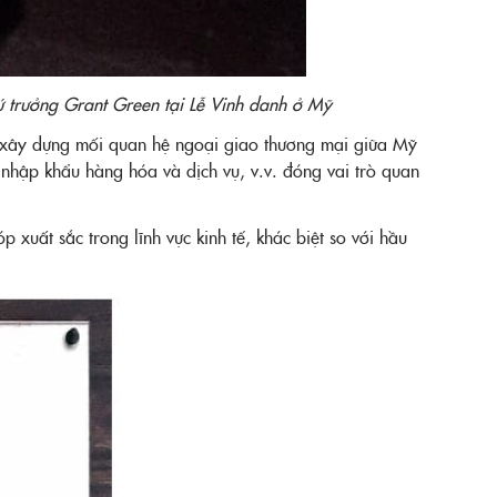
 trưởng Grant Green tại Lễ Vinh danh ở Mỹ
c xây dựng mối quan hệ ngoại giao thương mại giữa Mỹ
 nhập khẩu hàng hóa và dịch vụ, v.v. đóng vai trò quan
xuất sắc trong lĩnh vực kinh tế, khác biệt so với hầu