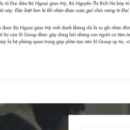
ắc từ Đại diện Bộ Ngoại giao Mỹ, Bà Nguyễn Thị Bích Hà bày tỏ
á này. Đặc biệt hơn là khi nhận được cuộc gọi chúc mừng từ Đại
p được Bộ Ngoại giao Mỹ vinh danh không chỉ là sự ghi nhận đó
ốt lõi của SI Group được gầy dựng bởi những con người có tầm ản
 này là bệ phóng quan trọng góp phần tạo nên SI Group uy tín, v