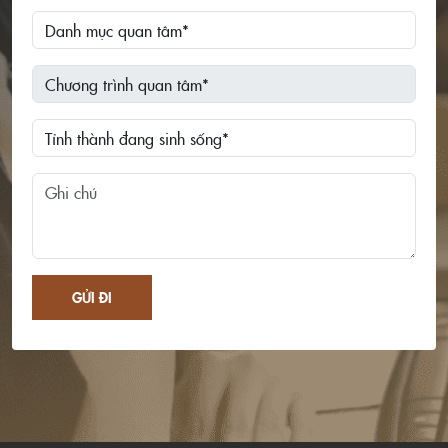
GỬI ĐI