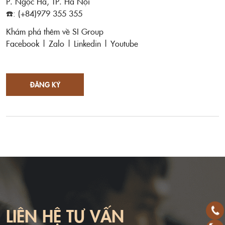
P. Ngọc Hà, TP. Hà Nội
☎️: (+84)979 355 355
Khám phá thêm về SI Group
Facebook
|
Zalo
|
Linkedin
|
Youtube
ĐĂNG KÝ
LIÊN HỆ TƯ VẤN